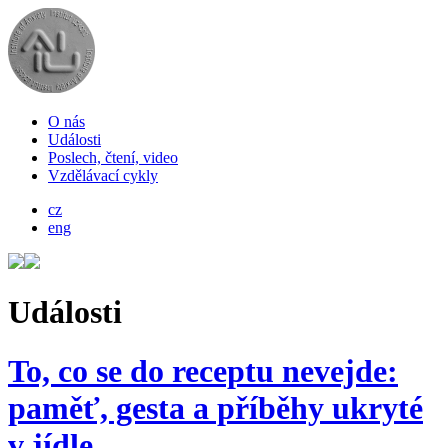
O nás
Události
Poslech, čtení, video
Vzdělávací cykly
cz
eng
Události
To, co se do receptu nevejde:
paměť, gesta a příběhy ukryté
v jídle