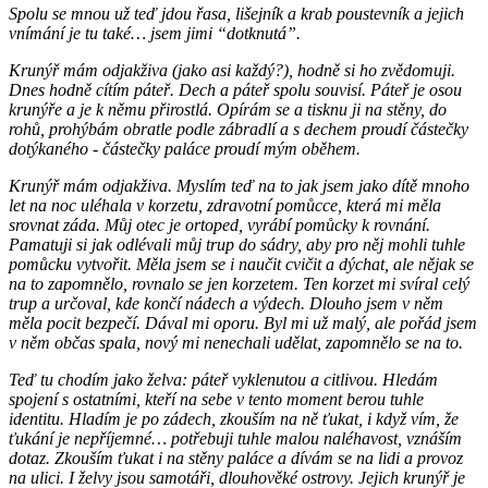
Spolu se mnou už teď jdou řasa, lišejník a krab poustevník a jejich
vnímání je tu také… jsem jimi “dotknutá”.
Krunýř mám odjakživa (jako asi každý?), hodně si ho zvědomuji.
Dnes hodně cítím páteř. Dech a páteř spolu souvisí. Páteř je osou
krunýře a je k němu přirostlá. Opírám se a tisknu ji na stěny, do
rohů, prohýbám obratle podle zábradlí a s dechem proudí částečky
dotýkaného - částečky paláce proudí mým oběhem.
Krunýř mám odjakživa. Myslím teď na to jak jsem jako dítě mnoho
let na noc uléhala v korzetu, zdravotní pomůcce, která mi měla
srovnat záda. Můj otec je ortoped, vyrábí pomůcky k rovnání.
Pamatuji si jak odlévali můj trup do sádry, aby pro něj mohli tuhle
pomůcku vytvořit. Měla jsem se i naučit cvičit a dýchat, ale nějak se
na to zapomnělo, rovnalo se jen korzetem. Ten korzet mi svíral celý
trup a určoval, kde končí nádech a výdech. Dlouho jsem v něm
měla pocit bezpečí. Dával mi oporu. Byl mi už malý, ale pořád jsem
v něm občas spala, nový mi nenechali udělat, zapomnělo se na to.
Teď tu chodím jako želva: páteř vyklenutou a citlivou. Hledám
spojení s ostatními, kteří na sebe v tento moment berou tuhle
identitu. Hladím je po zádech, zkouším na ně ťukat, i když vím, že
ťukání je nepříjemné… potřebuji tuhle malou naléhavost, vznáším
dotaz. Zkouším ťukat i na stěny paláce a dívám se na lidi a provoz
na ulici. I želvy jsou samotáři, dlouhověké ostrovy. Jejich krunýř je