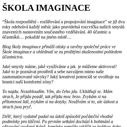
ŠKOLA IMAGINACE
“Škola rozpouštění - rozšiřování a propojování imaginace” se již dva
roky odehrává každý měsíc jako pravidelná rozcvička našich smyslů
znavených nastavením současného vzdělávání. 40 účastnic a
účastníků… pokaždé na jiném místě…
Blog školy imaginace přináší otisky a ozvěny společné práce ve
Škole imaginace a ohlédnutí se za prožitými zkušenostmi pohledem
účastnictva.
Jaké smysly máme, jaké využíváme a jak je můžeme aktivovat?
Jaké to je poznávat prostředí a sebe navzájem mimo naše
zautomatizované návyky? Jaký kreativní potenciál se uvolňuje na
hranici naší komfortní zóny?
To najdu. Nezabloudím. Vím, do čeho jdu. Uklidňuji se. Mám
strach, že přijdu pozdě, tak přijdu moc brzo. Zvykám si na
přítomnost lidí, zvykám si na dotyky. Neužívám si to, ale úzkost a
strach jsou pryč.
Déšť, který vydatně padal na údolí způsobil počáteční vhodné
podmínky pro klíčení. Po prvním setkání dochází k bobtnání a
oživování usušené tkáně. Semínko nemůže vzklíčit za krátkou dobu,