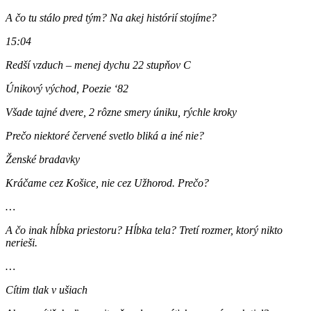
A čo tu stálo pred tým? Na akej histórií stojíme?
15:04
Redší vzduch – menej dychu 22 stupňov C
Únikový východ, Poezie ‘82
Všade tajné dvere, 2 rôzne smery úniku, rýchle kroky
Prečo niektoré červené svetlo bliká a iné nie?
Ženské bradavky
Kráčame cez Košice, nie cez Užhorod. Prečo?
…
A čo inak hĺbka priestoru? Hĺbka tela? Tretí rozmer, ktorý nikto
nerieši.
…
Cítim tlak v ušiach