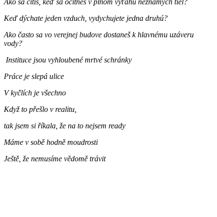
Ako sa cítiš, keď sa ocitneš v plnom výťahu neznámych tiel?
Keď dýchate jeden vzduch, vydychujete jedna druhú?
Ako často sa vo verejnej budove dostaneš k hlavnému uzáveru
vody?
Instituce jsou vyhloubené mrtvé schránky
Práce je slepá ulice
V kyčlích je všechno
Když to přešlo v realitu,
tak jsem si říkala, že na to nejsem ready
Máme v sobě hodně moudrosti
Ještě, že nemusíme vědomě trávit