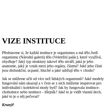
VIZE INSTITUCE
Představme si, že každá instituce je organismus a má tělo.Sedí
organismu (Národní galerii) tělo (Veletržní palác), které využívá,
obydluje? Jaký typ struktury takové tělo utváří, jaká je jeho
anatomie, jaký je vztah mezi jeho orgány, částmi? Jaké jeho části
jsou disfunkční, ucpané, hluché a jaké udržují tělo v chodu?
Jak se můžeme učit od více než lidských organismů? Jaké modely
fungování nám ukazují a v čem se z nich můžeme inspirovat pro
individuální i kolektivní mody bytí? Jak by fungovala instituce-
chobotnice nebo instituce - lišejník? Jaké to je vidět vlastní dech,
jaké to je o něj pečovat?
Krunýř