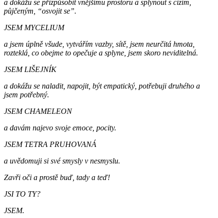
a dokážu se přizpůsobit vnějšímu prostoru a splynout s cizím,
půjčeným, “osvojit se”.
JSEM MYCELIUM
a jsem úplně všude, vytvářím vazby, sítě, jsem neurčitá hmota,
rozteklá, co obejme to opečuje a splyne, jsem skoro neviditelná.
JSEM LIŠEJNÍK
a dokážu se naladit, napojit, být empatický, potřebuji druhého a
jsem potřebný.
JSEM CHAMELEON
a davám najevo svoje emoce, pocity.
JSEM TETRA PRUHOVANÁ
a uvědomuji si své smysly v nesmyslu.
Zavři oči a prostě buď, tady a teď!
JSI TO TY?
JSEM.