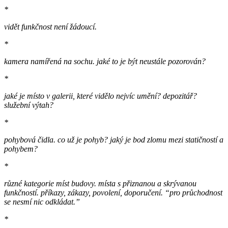
*
vidět funkčnost není žádoucí.
*
kamera namířená na sochu. jaké to je být neustále pozorován?
*
jaké je místo v galerii, které vidělo nejvíc umění? depozitář?
služební výtah?
*
pohybová čidla. co už je pohyb? jaký je bod zlomu mezi statičností a
pohybem?
*
různé kategorie míst budovy. místa s přiznanou a skrývanou
funkčností. příkazy, zákazy, povolení, doporučení. “pro průchodnost
se nesmí nic odkládat.”
*