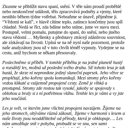
Zkusme se přiblížit stavu spaní, snění. V těle nám proudí proběhlé
nebo neukončené události, tělo zpracovává podněty a vjemy, které
nestihlo během týdne vstřebat. Nebraňme se únavě, přijměme ji.
“Vědomí se kalí”, v hlavě cítíme teplo, zatímco končetiny jsou spíš
chladné. Nedá se říct, zda bdíme nebo sníme, jsme ve stavu mezi.
Postupně, velmi pomalu, putujme do spaní, do snění, nebo jiného
stavu vědomí … Myšlenky a představy ztrácejí zdánlivou souvislost,
ale získávají na živosti. Upíná se na ně nyní naše pozornost, protože
naše analyzátory jsou už v tuto chvíli téměř vypnuty. Vydejme se na
cestu, aniž bychom se někam přesouvaly.
Poslechněme si příběh. V tomhle příběhu je na jedné planetě hustý
a rozsáhlý les, možná už poslední svého druhu. Síť tohoto lesa je tak
hustá, že skrze ní nepronikne jediný sluneční paprsek. Jeho větve se
proplétají, jeho kořeny spolu komunikují. Mezi stromy přes kořeny
vedou klikaté a vzájemně propojené cesty. Země je vlhká a
prostupná. Stromy zde rostou tak vysoké, jakoby se spojovaly s
oblohou a braly si z ní potřebnou vláhu. Tenhle les je vámi a vy jste
jeho součástí.
Les je svět, ve kterém jsme všichni propojeni navzájem. Žijeme na
jeho stromech, obýváme různá zákoutí, žijeme v harmonii s lesem a
naše životy jsou neoddělitelné od přírody, která je obklopuje…. Les
nám umožňuje snít v pohybu, probudit se ve snu, sen sami