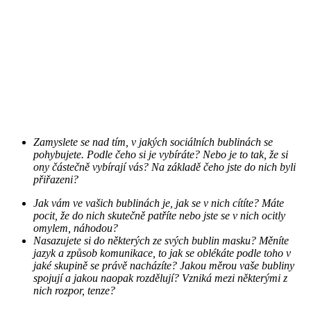
Zamyslete se nad tím, v jakých sociálních bublinách se
pohybujete. Podle čeho si je vybíráte? Nebo je to tak, že si
ony částečně vybírají vás? Na základě čeho jste do nich byli
přiřazeni?
Jak vám ve vašich bublinách je, jak se v nich cítíte? Máte
pocit, že do nich skutečně patříte nebo jste se v nich ocitly
omylem, náhodou?
Nasazujete si do některých ze svých bublin masku? Měníte
jazyk a způsob komunikace, to jak se oblékáte podle toho v
jaké skupině se právě nacházíte? Jakou měrou vaše bubliny
spojují a jakou naopak rozdělují? Vzniká mezi některými z
nich rozpor, tenze?