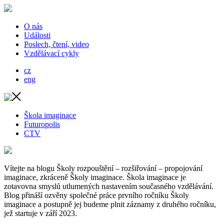
O nás
Události
Poslech, čtení, video
Vzdělávací cykly
cz
eng
Škola imaginace
Futuropolis
CTV
Vítejte na blogu Školy rozpouštění – rozšiřování – propojování
imaginace, zkráceně Školy imaginace. Škola imaginace je
zotavovna smyslů utlumených nastavením současného vzdělávání.
Blog přináší ozvěny společné práce prvního ročníku Školy
imaginace a postupně jej budeme plnit záznamy z druhého ročníku,
jež startuje v září 2023.