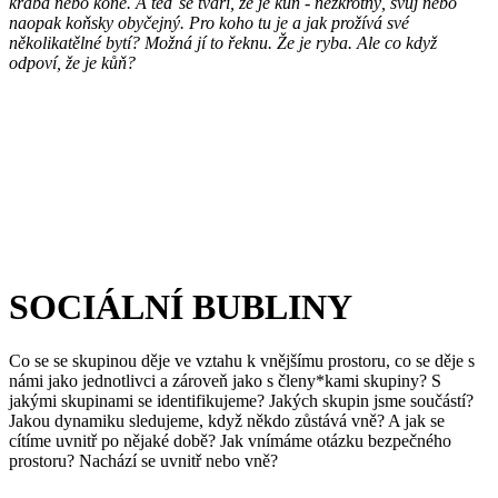
kraba nebo koně. A teď se tváří, že je kůň - nezkrotný, svůj nebo
naopak koňsky obyčejný. Pro koho tu je a jak prožívá své
několikatělné bytí? Možná jí to řeknu. Že je ryba. Ale co když
odpoví, že je kůň?
SOCIÁLNÍ BUBLINY
Co se se skupinou děje ve vztahu k vnějšímu prostoru, co se děje s
námi jako jednotlivci a zároveň jako s členy*kami skupiny? S
jakými skupinami se identifikujeme? Jakých skupin jsme součástí?
Jakou dynamiku sledujeme, když někdo zůstává vně? A jak se
cítíme uvnitř po nějaké době? Jak vnímáme otázku bezpečného
prostoru? Nachází se uvnitř nebo vně?