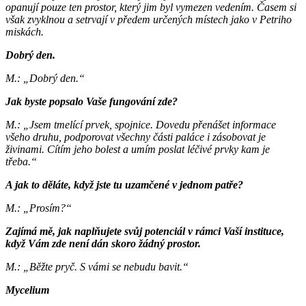
opanují pouze ten prostor, který jim byl vymezen vedením. Časem si
však zvyklnou a setrvají v předem určených místech jako v Petriho
miskách.
Dobrý den.
M.: „Dobrý den.“
Jak byste popsalo Vaše fungování zde?
M.: „Jsem tmelící prvek, spojnice. Dovedu přenášet informace
všeho druhu, podporovat všechny části paláce i zásobovat je
živinami. Cítím jeho bolest a umím poslat léčivé prvky kam je
třeba.“
A jak to děláte, když jste tu uzamčené v jednom patře?
M.: „Prosím?“
Zajímá mě, jak naplňujete svůj potenciál v rámci Vaší instituce,
když Vám zde není dán skoro žádný prostor.
M.: „Běžte pryč. S vámi se nebudu bavit.“
Mycelium