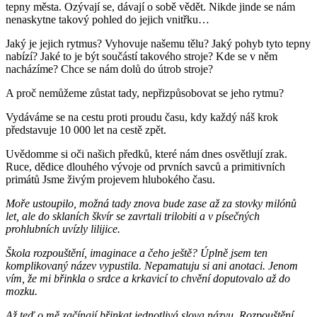
tepny města. Ozývají se, dávají o sobě vědět. Nikde jinde se nám
nenaskytne takový pohled do jejich vnitřku…
Jaký je jejich rytmus? Vyhovuje našemu tělu? Jaký pohyb tyto tepny
nabízí? Jaké to je být součástí takového stroje? Kde se v něm
nacházíme? Chce se nám dolů do útrob stroje?
A proč nemůžeme zůstat tady, nepřizpůsobovat se jeho rytmu?
Vydáváme se na cestu proti proudu času, kdy každý náš krok
představuje 10 000 let na cestě zpět.
Uvědomme si oči našich předků, které nám dnes osvětlují zrak.
Ruce, dědice dlouhého vývoje od prvních savců a primitivních
primátů Jsme živým projevem hlubokého času.
Moře ustoupilo, možná tady znova bude zase až za stovky milónů
let, ale do sklaních škvír se zavrtali trilobiti a v písečných
prohlubních uvízly lilijice.
Škola rozpouštění, imaginace a čeho ještě? Úplně jsem ten
komplikovaný název vypustila. Nepamatuju si ani anotaci. Jenom
vím, že mi břinkla o srdce a krkavicí to chvění doputovalo až do
mozku.
Až teď o mě začínají břinkat jednotlivá slova názvu. Rozpouštění.