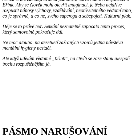
Břink. Aby se člověk mohl otevřít imaginaci, je třeba nejdříve
rozpustit nánosy výchovy, vzdělávání, neotřesitelného vědomí toho,
co je správně, a co ne, svého superega a sebepojetí. Kulturní plak.
Děje se to právě teď. Setkání neznatelně započalo tento proces,
který samovolně pokračuje dál.
Ne moc dlouho, na desetiletí zažraných vzorců jedna návštěva
mentální hygieny nestačí.
Ale když udělám vědomé „břink“, na chvíli se zase stanu alespoň
trochu rozpuštěnějším já.
PÁSMO NARUŠOVÁNÍ