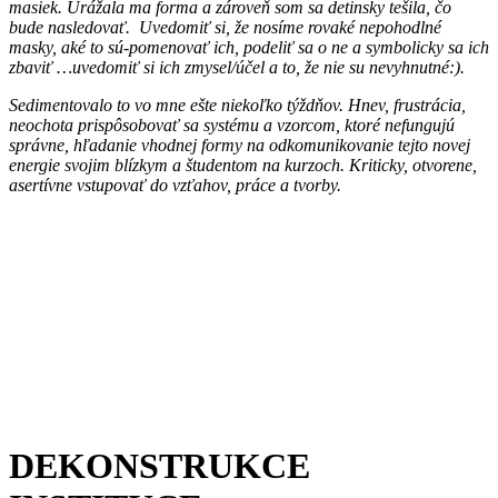
masiek. Urážala ma forma a zároveň som sa detinsky tešila, čo
bude nasledovať. Uvedomiť si, že nosíme rovaké nepohodlné
masky, aké to sú-pomenovať ich, podeliť sa o ne a symbolicky sa ich
zbaviť …uvedomiť si ich zmysel/účel a to, že nie su nevyhnutné:).
Sedimentovalo to vo mne ešte niekoľko týždňov. Hnev, frustrácia,
neochota prispôsobovať sa systému a vzorcom, ktoré nefungujú
správne, hľadanie vhodnej formy na odkomunikovanie tejto novej
energie svojim blízkym a študentom na kurzoch. Kriticky, otvorene,
asertívne vstupovať do vzťahov, práce a tvorby.
DEKONSTRUKCE