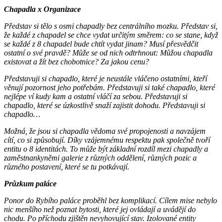
Chapadla x Organizace
Představ si tělo s osmi chapadly bez centrálního mozku. Představ si,
že každé z chapadel se chce vydat určitým směrem: co se stane, když
se každé z 8 chapadel bude chtít vydat jinam? Musí přesvědčit
ostatní o své pravdě? Může se od nich odtrhnout: Můžou chapadla
existovat a žít bez chobotnice? Za jakou cenu?
Představuji si chapadlo, které je neustále vláčeno ostatními, kteří
věnují pozornost jeho potřebám. Představuji si také chapadlo, které
nejlépe ví kudy kam a ostatní vláčí za sebou. Představuji si
chapadlo, které se úzkostlivě snaží zajistit dohodu. Představuji si
chapadlo…
Možná, že jsou si chapadla vědoma své propojenosti a navzájem
cítí, co si způsobují. Díky vzájemnému respektu pak společně tvoří
entitu o 8 identitách. To může být základní rozdíl mezi chapadly a
zaměstnankyněmi galerie z různých oddělení, různých pozic a
různého postavení, které se tu potkávají.
Průzkum paláce
Ponor do Rybího paláce proběhl bez komplikací. Cílem mise nebylo
nic menšího než poznat bytosti, které jej ovládají a uvádějí do
chodu. Po příchodu zjištěn nevyhovující stav. Izolované entity