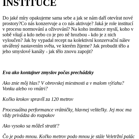
INSTITUCE
Do jaké míry opakujeme sama sebe a jak se nám daří otevírat nové
prostory?Co nás konzervuje a co nás aktivuje? Jaká je role institucí
v procesu normování a oživování? Na koho instituce myslí, koho v
sobě vítají a kdo nebo co je pro ně hrozbou - kdo je z nich
vyloučen? Jak by vypadal recept na kolektivní konzervační nálev
utvářený nastavením světa, ve kterém žijeme? Jak probudit tělo a
jeho smyslové kanály - jak tělo znovu zapojit?
Eva ako kontajner zmyslov počas prechádzky
Ako znie môj hlas? V obrovskej miestnosti a v malom výťahu?
Vonku alebo vo vnútri?
Koľko krokov spravíš za 120 metrov
Procesuálna performance vrátničky, hlavnej veliteľky. Jej moc ma
vždy privádza do rozpakov
Ako vysoko sa môžeš stratiť?
Čo je podo mnou. Koľko metrov podo mnou je stále Veletržní palác