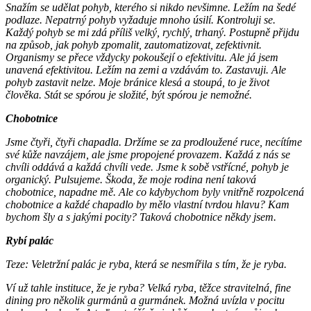
Snažím se udělat pohyb, kterého si nikdo nevšimne. Ležím na šedé
podlaze. Nepatrný pohyb vyžaduje mnoho úsilí. Kontroluji se.
Každý pohyb se mi zdá příliš velký, rychlý, trhaný. Postupně přijdu
na způsob, jak pohyb zpomalit, zautomatizovat, zefektivnit.
Organismy se přece vždycky pokoušejí o efektivitu. Ale já jsem
unavená efektivitou. Ležím na zemi a vzdávám to. Zastavuji. Ale
pohyb zastavit nelze. Moje bránice klesá a stoupá, to je život
člověka. Stát se spórou je složité, být spórou je nemožné.
Chobotnice
Jsme čtyři, čtyři chapadla. Držíme se za prodloužené ruce, necítíme
své kůže navzájem, ale jsme propojené provazem. Každá z nás se
chvíli oddává a každá chvíli vede. Jsme k sobě vstřícné, pohyb je
organický. Pulsujeme. Škoda, že moje rodina není taková
chobotnice, napadne mě. Ale co kdybychom byly vnitřně rozpolcená
chobotnice a každé chapadlo by mělo vlastní tvrdou hlavu? Kam
bychom šly a s jakými pocity? Taková chobotnice někdy jsem.
Rybí palác
Teze: Veletržní palác je ryba, která se nesmířila s tím, že je ryba.
Ví už tahle instituce, že je ryba? Velká ryba, těžce stravitelná, fine
dining pro několik gurmánů a gurmánek. Možná uvízla v pocitu