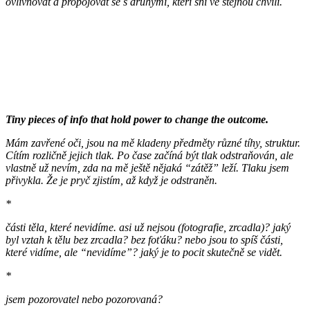
ovlivňovat a propojovat se s druhými, kteří sní ve stejnou chvíli.
Tiny pieces of info that hold power to change the outcome.
Mám zavřené oči, jsou na mě kladeny předměty různé tíhy, struktur.
Cítím rozličně jejich tlak. Po čase začíná být tlak odstraňován, ale
vlastně už nevím, zda na mě ještě nějaká “zátěž” leží. Tlaku jsem
přivykla. Že je pryč zjistím, až když je odstraněn.
*
části těla, které nevidíme. asi už nejsou (fotografie, zrcadla)? jaký
byl vztah k tělu bez zrcadla? bez foťáku? nebo jsou to spíš části,
které vidíme, ale “nevidíme”? jaký je to pocit skutečně se vidět.
*
jsem pozorovatel nebo pozorovaná?