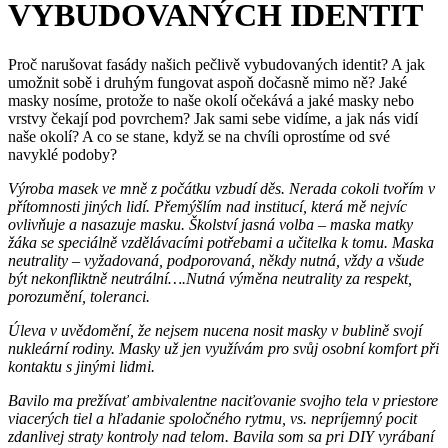
VYBUDOVANÝCH IDENTIT
Proč narušovat fasády našich pečlivě vybudovaných identit? A jak
umožnit sobě i druhým fungovat aspoň dočasně mimo ně? Jaké
masky nosíme, protože to naše okolí očekává a jaké masky nebo
vrstvy čekají pod povrchem? Jak sami sebe vidíme, a jak nás vidí
naše okolí? A co se stane, když se na chvíli oprostíme od své
navyklé podoby?
Výroba masek ve mně z počátku vzbudí děs. Nerada cokoli tvořím v
přítomnosti jiných lidí. Přemýšlím nad institucí, která mě nejvíc
ovlivňuje a nasazuje masku. Školství jasná volba – maska matky
žáka se speciálně vzdělávacími potřebami a učitelka k tomu. Maska
neutrality – vyžadovaná, podporovaná, někdy nutná, vždy a všude
být nekonfliktně neutrální….Nutná výměna neutrality za respekt,
porozumění, toleranci.
Úleva v uvědomění, že nejsem nucena nosit masky v bublině svojí
nukleární rodiny. Masky už jen využívám pro svůj osobní komfort při
kontaktu s jinými lidmi.
Bavilo ma prežívať ambivalentne naciťovanie svojho tela v priestore
viacerých tiel a hľadanie spoločného rytmu, vs. nepríjemný pocit
zdanlivej straty kontroly nad telom.
Bavila som sa pri DIY vyrábaní