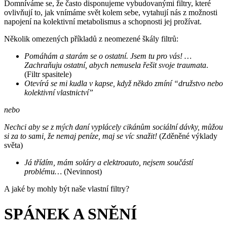
Domníváme se, že často disponujeme vybudovanými filtry, které
ovlivňují to, jak vnímáme svět kolem sebe, vytahují nás z možnosti
napojení na kolektivní metabolismus a schopnosti jej prožívat.
Několik omezených příkladů z neomezené škály filtrů:
Pomáhám a starám se o ostatní. Jsem tu pro vás! …
Zachraňuju ostatní, abych nemusela řešit svoje traumata
.
(Filtr spasitele)
Otevírá se mi kudla v kapse, když někdo zmíní “družstvo nebo
kolektivní vlastnictví”
nebo
Nechci aby se z mých daní vyplácely cikánům sociální dávky, můžou
si za to sami, že nemaj peníze, maj se víc snažit!
(Zděněné výklady
světa)
Já třídím, mám soláry a elektroauto, nejsem součástí
problému…
(Nevinnost)
A jaké by mohly být naše vlastní filtry?
SPÁNEK A SNĚNÍ