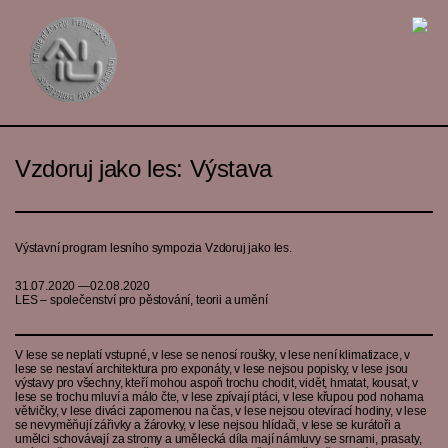
Vzdoruj jako les: Výstava
Výstavní program lesního sympozia Vzdoruj jako les.
31.07.2020 —02.08.2020
LES – společenství pro pěstování, teorii a umění
V lese se neplatí vstupné, v lese se nenosí roušky, v lese není klimatizace, v
lese se nestaví architektura pro exponáty, v lese nejsou popisky, v lese jsou
výstavy pro všechny, kteří mohou aspoň trochu chodit, vidět, hmatat, kousat, v
lese se trochu mluví a málo čte, v lese zpívají ptáci, v lese křupou pod nohama
větvičky, v lese diváci zapomenou na čas, v lese nejsou otevírací hodiny, v lese
se nevyměňují zářivky a žárovky, v lese nejsou hlídači, v lese se kurátoři a
umělci schovávají za stromy a umělecká díla mají námluvy se srnami, prasaty,