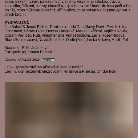
zajíci, ježky, hmyzem, pařezy, mechy, stromy, větvemi, přesličkou, trávou,
kapradím, šiškami, kořeny, choroši a jinými houbami. Umění do lesa patří a les
do něj, proto můžeme společně věřit v něco, co se vytratilo a co jsme vyhnali z
bílých krychlí.
VYSTAVUJÍCÍ:
Jan Boháč & Jonáš Richter, Daniela a Linda Dostálkovy, David Fesl, Kristina
Fingerland, Václav Girsa, Denisa Langrová, Marie Lukáčová, Vojtěch Novák,
Olbram Pavlíček, Ruta Putramentaite, Anna Ročňová, Lucie Rosenfeldová,
Sláva Sobotovičová, David Střeleček, Ondřej Vinš, Lenka Vítková, Martin Zet
Kurátorka: Edith Jeřábková
Fotografie (c) Johana Pošová
Výstava_KATALOG 2020
Stáhnout
LES – společenství pro pěstování, teorii a umění
Lesní a luční pozemek mezi obcemi Hnátnice a Písečná, Orlické hory