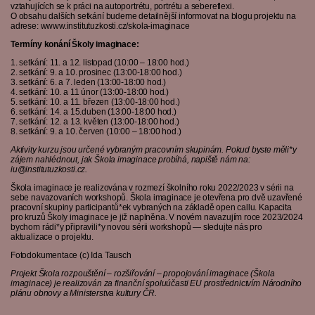
vztahujících se k práci na autoportrétu, portrétu a sebereflexi.
O obsahu dalších setkání budeme detailnější informovat na blogu projektu na
adrese: wwww.institutuzkosti.cz/skola-imaginace
Termíny konání Školy imaginace:
1. setkání: 11. a 12. listopad (10:00 – 18:00 hod.)
2. setkání: 9. a 10. prosinec (13:00-18:00 hod.)
3. setkání: 6. a 7. leden (13:00-18:00 hod.)
4. setkání: 10. a 11 únor (13:00-18:00 hod.)
5. setkání: 10. a 11. březen (13:00-18:00 hod.)
6. setkání: 14. a 15.duben (13:00-18:00 hod.)
7. setkání: 12. a 13. květen (13:00-18:00 hod.)
8. setkání: 9. a 10. červen (10:00 – 18:00 hod.)
Aktivity kurzu jsou určené vybraným pracovním skupinám. Pokud byste měli*y
zájem nahlédnout, jak Škola imaginace probíhá, napiště nám na:
iu@institutuzkosti.cz.
Škola imaginace je realizována v rozmezí školního roku 2022/2023 v sérii na
sebe navazovaních workshopů. Škola imaginace je otevřena pro dvě uzavřené
pracovní skupiny participantů*ek vybraných na základě open callu. Kapacita
pro kruzů Školy imaginace je již naplněna. V novém navazujím roce 2023/2024
bychom rádi*y připravili*y novou sérii workshopů — sledujte nás pro
aktualizace o projektu.
Fotodokumentace (c) Ida Tausch
Projekt Škola rozpouštění – rozšiřování – propojování imaginace (Škola
imaginace) je realizován za finanční spoluúčasti EU prostřednictvím Národního
plánu obnovy a Ministerstva kultury ČR.