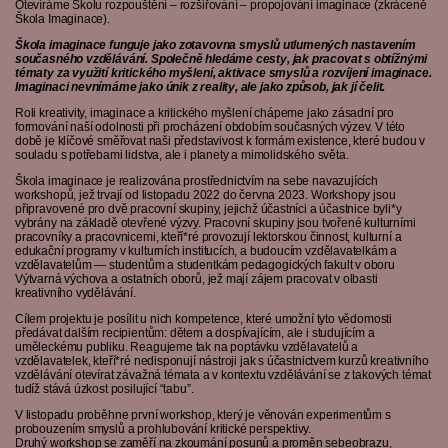
Otevíráme Školu rozpouštění – rozšiřování – propojování imaginace (zkráceně
Škola Imaginace).
Škola imaginace funguje jako zotavovna smyslů utlumených nastavením
současného vzdělávání. Společně hledáme cesty, jak pracovat s obtížnými
tématy za využití kritického myšlení, aktivace smyslů a rozvíjení imaginace.
Imaginaci nevnímáme jako únik z reality, ale jako způsob, jak jí čelit.
Roli kreativity, imaginace a kritického myšlení chápeme jako zásadní pro
formování naší odolnosti při procházení obdobím současných výzev. V této
době je klíčové směřovat naši představivost k formám existence, které budou v
souladu s potřebami lidstva, ale i planety a mimolidského světa.
Škola imaginace je realizována prostřednictvím na sebe navazujících
workshopů, jež trvají od listopadu 2022 do června 2023. Workshopy jsou
připravovené pro dvě pracovní skupiny, jejichž účastníci a účastnice byli*y
vybrány na základě otevřené výzvy. Pracovní skupiny jsou tvořené kulturními
pracovníky a pracovnicemi, kteří*ré provozují lektorskou činnost, kulturní a
edukační programy v kulturních institucích, a budoucím vzdělavatelkám a
vzdělavatelům — studentům a studentkám pedagogických fakult v oboru
Výtvarná výchova a ostatních oborů, jež mají zájem pracovat v olbasti
kreativního vydělávání.
Cílem projektu je posílit u nich kompetence, které umožní tyto vědomosti
předávat dalším recipientům: dětem a dospívajícím, ale i studujícím a
uměleckému publiku. Reagujeme tak na poptávku vzdělavatelů a
vzdělavatelek, kteří*ré nedisponují nástroji jak s účastnictvem kurzů kreativního
vzdělávání otevírat závažná témata a v kontextu vzdělávání se z takových témat
tudíž stává úzkost posilující “tabu”.
V listopadu proběhne první workshop, který je věnován experimentům s
probouzením smyslů a prohlubování kritické perspektivy.
Druhý workshop se zaměří na zkoumání posunů a proměn sebeobrazu,