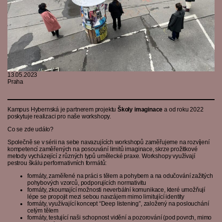
13.05.2023
Praha
Kampus Hybernská je partnerem projektu
Školy imaginace
a od roku 2022
poskytuje realizaci pro naše workshopy.
Co se zde událo?
Společně se v sérii na sebe navazujících workshopů zaměřujeme na rozvíjení
kompetencí zaměřených na posouvání limitů imaginace, skrze prožitkové
metody vycházející z různých typů umělecké praxe. Workshopy využívají
pestrou škálu performativních formátů:
formáty, zaměřené na práci s tělem a pohybem a na odučování zažitých
pohybových vzorců, podporujících normativitu
formáty, zkoumající možnosti neverbální komunikace, které umožňují
lépe se propojit mezi sebou navzájem mimo limitující identity
formáty, využívající koncept “Deep listening”, založený na poslouchání
celým tělem
formáty, testující naši schopnost vidění a pozorování (pod povrch, mimo