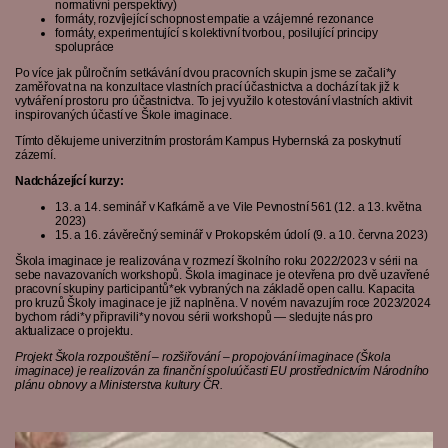
normativní perspektivy)
formáty, rozvíjející schopnost empatie a vzájemné rezonance
formáty, experimentující s kolektivní tvorbou, posilující principy
spolupráce
Po více jak půlročním setkávání dvou pracovních skupin jsme se začali*y
zaměřovat na na konzultace vlastních prací účastnictva a dochází tak již k
vytváření prostoru pro účastnictva. To jej využilo k otestování vlastních aktivit
inspirovaných účastí ve Škole imaginace.
Tímto děkujeme univerzitním prostorám Kampus Hybernská za poskytnutí
zázemí.
Nadcházející kurzy:
13. a 14. seminář v Kafkárně a ve Vile Pevnostní 561 (12. a 13. května
2023)
15. a 16. závěrečný seminář v Prokopském údolí (9. a 10. června 2023)
Škola imaginace je realizována v rozmezí školního roku 2022/2023 v sérii na
sebe navazovaních workshopů. Škola imaginace je otevřena pro dvě uzavřené
pracovní skupiny participantů*ek vybraných na základě open callu. Kapacita
pro kruzů Školy imaginace je již naplněna. V novém navazujím roce 2023/2024
bychom rádi*y připravili*y novou sérii workshopů — sledujte nás pro
aktualizace o projektu.
Projekt Škola rozpouštění – rozšiřování – propojování imaginace (Škola
imaginace) je realizován za finanční spoluúčasti EU prostřednictvím Národního
plánu obnovy a Ministerstva kultury ČR.