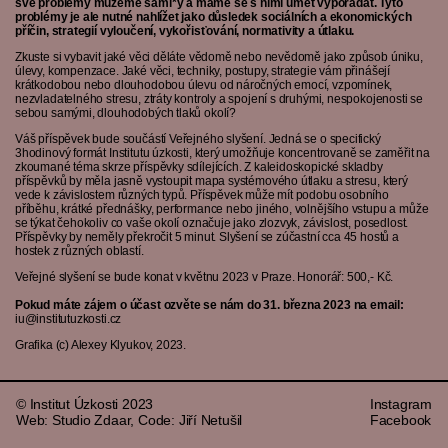
své problémy můžeme sami*y a máme se s nimi umět vypořádat. Tyto
problémy je ale nutné nahlížet jako důsledek sociálních a ekonomických
příčin, strategií vyloučení, vykořisťování, normativity a útlaku.
Zkuste si vybavit jaké věci děláte vědomě nebo nevědomě jako způsob úniku,
úlevy, kompenzace. Jaké věci, techniky, postupy, strategie vám přinášejí
krátkodobou nebo dlouhodobou úlevu od náročných emocí, vzpomínek,
nezvladatelného stresu, ztráty kontroly a spojení s druhými, nespokojenosti se
sebou samými, dlouhodobých tlaků okolí?
Váš příspěvek bude součástí Veřejného slyšení. Jedná se o specifický
3hodinový formát Institutu úzkosti, který umožňuje koncentrovaně se zaměřit na
zkoumané téma skrze příspěvky sdílejících. Z kaleidoskopické skladby
příspěvků by měla jasně vystoupit mapa systémového útlaku a stresu, který
vede k závislostem různých typů. Příspěvek může mít podobu osobního
příběhu, krátké přednášky, performance nebo jiného, volnějšího vstupu a může
se týkat čehokoliv co vaše okolí označuje jako zlozvyk, závislost, posedlost.
Příspěvky by neměly překročit 5 minut. Slyšení se zúčastní cca 45 hostů a
hostek z různých oblastí.
Veřejné slyšení se bude konat v květnu 2023 v Praze. Honorář: 500,- Kč.
Pokud máte zájem o účast ozvěte se nám do 31. března 2023 na email:
iu@institutuzkosti.cz
Grafika (c) Alexey Klyukov, 2023.
© Institut Úzkosti 2023
Instagram
Web: Studio Zdaar, Code: Jiří Netušil
Facebook