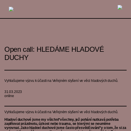
Open call: HLEDÁME HLADOVÉ
DUCHY
Vyhlašujeme výzvu k účasti na Veřejném slyšení ve věci hladových duchů.
31.03.2023
online
Vyhlašujeme výzvu k účasti na Veřejném slyšení ve věci hladových duchů.
Hladoví duchové jsme my všichni*všechny, jež pohání nutkavá potřeba
zaplňovat prázdnotu, úzkost nebo trauma, se kterými se neumíme
vyrovnat. Jako hladoví duchové jsme často přesvědčováni*y o tom, že si za