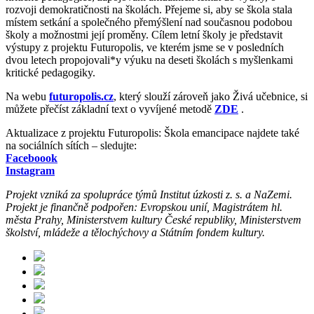
rozvoji demokratičnosti na školách. Přejeme si, aby se škola stala
místem setkání a společného přemýšlení nad současnou podobou
školy a možnostmi její proměny. Cílem letní školy je představit
výstupy z projektu Futuropolis, ve kterém jsme se v posledních
dvou letech propojovali*y výuku na deseti školách s myšlenkami
kritické pedagogiky.
Na webu
futuropolis.cz
, který slouží zároveň jako Živá učebnice, si
můžete přečíst základní text o vyvíjené metodě
ZDE
.
Aktualizace z projektu Futuropolis: Škola emancipace najdete také
na sociálních sítích – sledujte:
Faceboook
Instagram
Projekt vzniká za spolupráce týmů Institut úzkosti z. s. a NaZemi.
Projekt je finančně podpořen: Evropskou unií, Magistrátem hl.
města Prahy, Ministerstvem kultury České republiky, Ministerstvem
školství, mládeže a tělochýchovy a Státním fondem kultury.