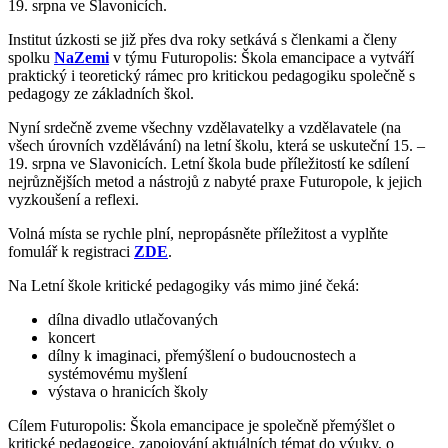
19. srpna ve Slavonicích.
Institut úzkosti se již přes dva roky setkává s členkami a členy
spolku
NaZemi
v týmu Futuropolis: Škola emancipace a vytváří
praktický i teoretický rámec pro kritickou pedagogiku společně s
pedagogy ze základních škol.
Nyní srdečně zveme všechny vzdělavatelky a vzdělavatele (na
všech úrovních vzdělávání) na letní školu, která se uskuteční 15. –
19. srpna ve Slavonicích. Letní škola bude příležitostí ke sdílení
nejrůznějších metod a nástrojů z nabyté praxe Futuropole, k jejich
vyzkoušení a reflexi.
Volná místa se rychle plní, nepropásněte příležitost a vyplňte
fomulář k registraci
ZDE
.
Na Letní škole kritické pedagogiky vás mimo jiné čeká:
dílna divadlo utlačovaných
koncert
dílny k imaginaci, přemýšlení o budoucnostech a
systémovému myšlení
výstava o hranicích školy
Cílem Futuropolis: Škola emancipace je společně přemýšlet o
kritické pedagogice, zapojování aktuálních témat do výuky, o