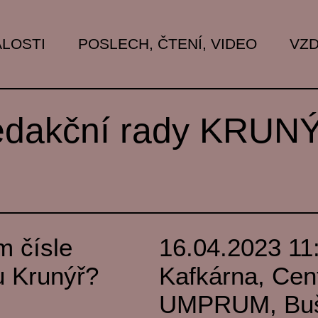
LOSTI
POSLECH, ČTENÍ, VIDEO
VZD
redakční rady KRUN
m čísle
16.04.2023 11
u Krunýř?
Kafkárna, Cent
UMPRUM, Bušt