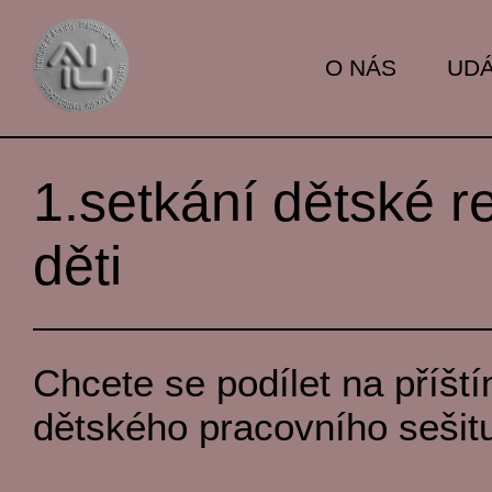
O NÁS
UDÁ
1.setkání dětské 
děti
Chcete se podílet na příští
dětského pracovního sešit