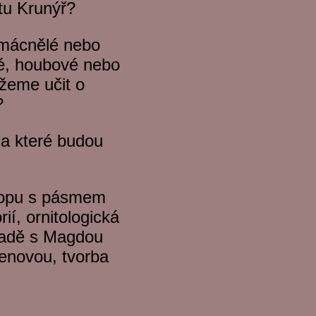
tu Krunýř?
omácnělé nebo
nné, houbové nebo
žeme učit o
?
 a které budou
hopu s pásmem
ií, ornitologická
radě s Magdou
denovou, tvorba