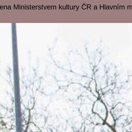
řena Ministerstvem kultury ČR a Hlavním 