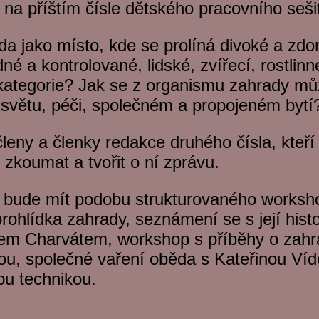
 na příštím čísle dětského pracovního seši
da jako místo, kde se prolíná divoké a zd
né a kontrolované, lidské, zvířecí, rostli
 kategorie? Jak se z organismu zahrady mů
světu, péči, společném a propojeném bytí
eny a členky redakce druhého čísla, kteří
zkoumat a tvořit o ní zprávu.
í bude mít podobu strukturovaného works
prohlídka zahrady, seznámení se s její histor
lem Charvátem, workshop s příběhy o zah
kou, společné vaření oběda s Kateřinou Ví
nou technikou.