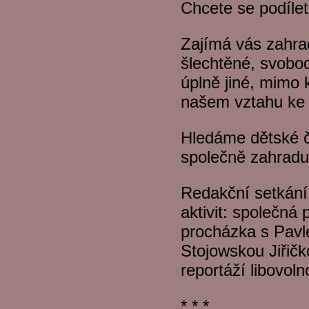
Chcete se podílet
Zajímá vás zahra
šlechtěné, svobod
úplně jiné, mimo
našem vztahu ke 
Hledáme dětské čl
společně zahradu 
Redakční setkán
aktivit: společná 
procházka s Pav
Stojowskou Jiřič
reportáží libovol
* * *