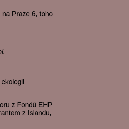
 na Praze 6, toho
i.
ekologii
poru z Fondů EHP
rantem z Islandu,