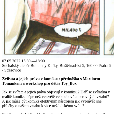
07.05.2022 15:30 —18:00
Sochařský ateliér Bohumily Kafky, Buštěhradská 5, 160 00 Praha 6
- Střešovice
Zvířata a jejich práva v komiksu: přednáška s Martinem
Tománkem a workshop pro děti s Toy_Box
Jak se zvířata a jejich práva objevují v komiksu? Daří se zvířatům v
realitě komiksu lépe než ve světě velkochovů a nerovných vztahů?
A jak může být komiks efektivním nástrojem jak vyprávět jiné
příběhy o našem vztahu k více než lidskému světu?