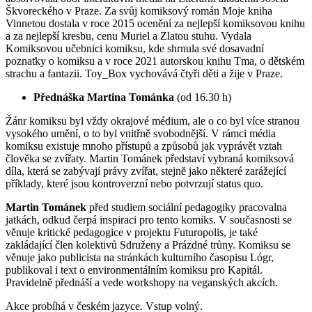
Škvoreckého v Praze. Za svůj komiksový román Moje kniha
Vinnetou dostala v roce 2015 ocenění za nejlepší komiksovou knihu
a za nejlepší kresbu, cenu Muriel a Zlatou stuhu. Vydala
Komiksovou učebnici komiksu, kde shrnula své dosavadní
poznatky o komiksu a v roce 2021 autorskou knihu Tma, o dětském
strachu a fantazii. Toy_Box vychovává čtyři děti a žije v Praze.
Přednáška Martina Tománka
(od 16.30 h)
Žánr komiksu byl vždy okrajové médium, ale o co byl více stranou
vysokého umění, o to byl vnitřně svobodnější. V rámci média
komiksu existuje mnoho přístupů a způsobů jak vyprávět vztah
člověka se zvířaty. Martin Tománek představí vybraná komiksová
díla, která se zabývají právy zvířat, stejně jako některé zarážející
příklady, které jsou kontroverzní nebo potvrzují status quo.
Martin Tománek
před studiem sociální pedagogiky pracovalna
jatkách, odkud čerpá inspiraci pro tento komiks. V současnosti se
věnuje kritické pedagogice v projektu Futuropolis, je také
zakládající člen kolektivů Sdruženy a Prázdné trůny. Komiksu se
věnuje jako publicista na stránkách kulturního časopisu Lógr,
publikoval i text o environmentálním komiksu pro Kapitál.
Pravidelně přednáší a vede workshopy na veganských akcích.
Akce probíhá v českém jazyce. Vstup volný.