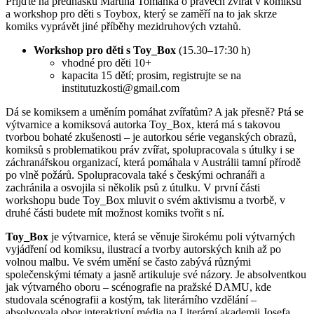
Přijďte na přednášku Martina Tománka o právech zvířat v komiksu
a workshop pro děti s Toybox, který se zaměří na to jak skrze
komiks vyprávět jiné příběhy mezidruhových vztahů.
Workshop pro děti s Toy_Box
(15.30–17:30 h)
vhodné pro děti 10+
kapacita 15 dětí; prosim, registrujte se na
institutuzkosti@gmail.com
Dá se komiksem a uměním pomáhat zvířatům? A jak přesně? Ptá se
výtvarnice a komiksová autorka Toy_Box, která má s takovou
tvorbou bohaté zkušenosti – je autorkou série veganských obrazů,
komiksů s problematikou práv zvířat, spolupracovala s útulky i se
záchranářskou organizací, která pomáhala v Austrálii tamní přírodě
po vlně požárů. Spolupracovala také s českými ochranáři a
zachránila a osvojila si několik psů z útulku. V první části
workshopu bude Toy_Box mluvit o svém aktivismu a tvorbě, v
druhé části budete mít možnost komiks tvořit s ní.
Toy_Box
je výtvarnice, která se věnuje širokému poli výtvarných
vyjádření od komiksu, ilustrací a tvorby autorských knih až po
volnou malbu. Ve svém umění se často zabývá různými
společenskými tématy a jasně artikuluje své názory. Je absolventkou
jak výtvarného oboru – scénografie na pražské DAMU, kde
studovala scénografii a kostým, tak literárního vzdělání –
absolvovala obor interaktivní média na Literární akademii Josefa