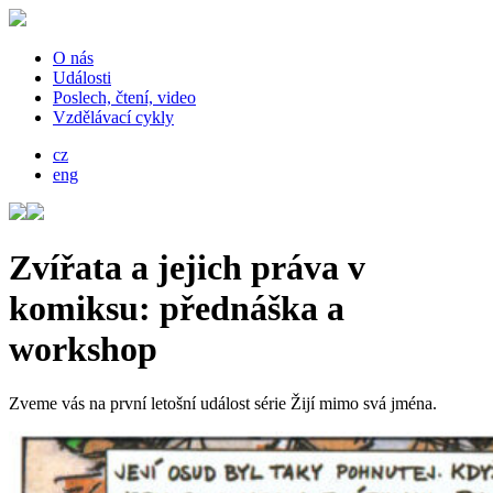
O nás
Události
Poslech, čtení, video
Vzdělávací cykly
cz
eng
Zvířata a jejich práva v
komiksu: přednáška a
workshop
Zveme vás na první letošní událost série Žijí mimo svá jména.