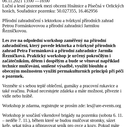
06.11.2021 13:00 —16:00
Luční a lesní pozemek mezi obcemi Hnátnice a Písečná v Orlických
horách, Souřadnice pozemku: 50.027355, 16.462956
Přírodní zahradničení s lektorkou a tvůrkyní přírodních zahrad
Petrou Formánkovovou a přírodní zahradnicí Jarmilou
Řezníčkovou.
Les zve na odpolední workshop zaměřený na přírodní
zahradničení, který povede lektorka a tvůrkyně přírodních
zahrad Petra Formánková a přírodní zahradnice Jarmila
Řezníčková. Praktický workshop je určený pokročilým i
začátečníkům, dětem i dospělým a bude se věnovat například
technice mulčování, smíšené výsadbě, využití biouhlu a
obecným možnostem využití permakulturních principů při péči
o pozemek.
Vezměte si s sebou teplé oblečení, gumáky a pracovní rukavice a
také svačinu. Pokud necestujete zdaleka a máte možnost, přivezte i
vidle nebo hrábě.
Workshop je zdarma, registrujte se prosím zde: les@are-events.org
Workshop je součástí víkendové brigády na pozemku (sobota 6. 11.
– neděle 7. 11.), během které se budou mulčovat stromky, sázet
keře, sekat tráva a připravovat seník pro ovce a kozy. Pokud máte