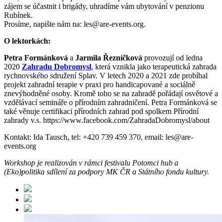
zájem se účastnit i brigády, uhradíme vám ubytování v penzionu
Rubínek.
Prosíme, napište nám na: les@are-events.org.
O lektorkách:
Petra Formánková
a
Jarmila Řezníčková
provozují od ledna
2020
Zahradu Dobromysl
, která vznikla jako terapeutická zahrada
rychnovského sdružení Splav. V letech 2020 a 2021 zde probíhal
projekt zahradní terapie v praxi pro handicapované a sociálně
znevýhodněné osoby. Kromě toho se na zahradě pořádají osvětové a
vzdělávací semináře o přírodním zahradničení. Petra Formánková se
také věnuje certifikaci přírodních zahrad pod spolkem Přírodní
zahrady v.s. https://www.facebook.com/ZahradaDobromysl/about
Kontakt: Ida Tausch, tel: +420 739 459 370, email: les@are-
events.org
Workshop je realizován v rámci festivalu Potomci hub a
(Eko)politika sdílení za podpory MK ČR a Státního fondu kultury.