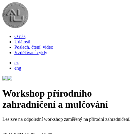
O nás
Události
Poslech, čtení, video
Vzdělávací cykly
cz
eng
Workshop přírodního
zahradničení a mulčování
Les zve na odpolední workshop zaměřený na přírodní zahradničení.