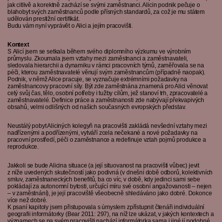
jak citlivě a korektně zachází se svými zaměstnanci. Alicin podnik pečuje o
blahobyt svých zaměstnanců podle přísných standardů, za což je mu státem
udělován prestižní certifikát.
Budu vám nyní vyprávět o Alici a jejím pracovišti.
Kontext
S Alicí jsem se setkala během svého diplomního výzkumu ve výrobním
průmyslu. Zkoumala jsem vztahy mezi zaměstnanci a zaměstnavateli,
sledovala hierarchii a dynamiku v rámci pracovních týmů, zaměřovala se na
péči, kterou zaměstnavatelé věnují svým zaměstnancům (případně naopak).
Podnik, v němž Alice pracuje, se vyznačuje extrémními požadavky na
zaměstnancovy pracovní síly. Být zde zaměstnána znamená pro Alici věnovat
celý svůj čas, tělo, osobní potřeby i tužby cílům, jež stanoví trh, zpracovatelé a
zaměstnavatelé. Definice práce a zaměstnanosti zde nabývají překvapivých
obsahů, velmi odlišných od našich současných evropských představ.
Neustálý pobyt Aliciných kolegyň na pracovišti zakládá nevšední vztahy mezi
nadřízenými a podřízenými, vytváří zcela nečekané a nové požadavky na
pracovní prostředí, péči o zaměstnance a redefinuje vztah pojmů produkce a
reprodukce.
Jakkoli se bude Alicina situace (a její situovanost na pracovišti vůbec) jevit
z níže uvedených skutečností jako podivná (v dnešní době odborů, kolektivních
smluv, zaměstnaneckých benefitů, ba co víc, v době, kdy jedinci sami sebe
pokládají za autonomní bytosti, určující míru své osobní angažovanosti – nejen
– v zaměstnání), je její pracoviště všeobecně shledáváno jako dobré. Dokonce
více než dobré.
K psaní kapitoly jsem přistupovala s úmyslem zpřístupnit čtenáři individuální
geografii informátorky (Bear 2011: 297), na níž lze ukázat, v jakých kontextech a
významech se na svém pracovišti nachází informátorka sama i jiné jí podobné.