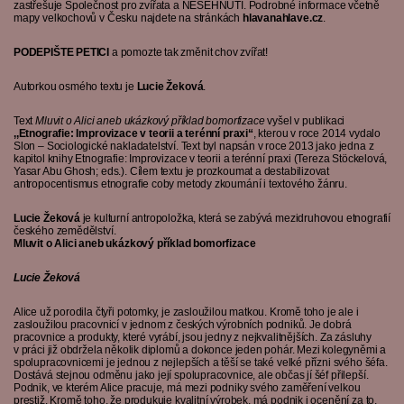
zastřešuje
Společnost pro zvířata
a
NESEHNUTÍ
. Podrobné informace včetně
mapy velkochovů v Česku najdete na stránkách
hlavanahlave.cz
.
PODEPIŠTE PETICI
a pomozte tak změnit chov zvířat!
Autorkou osmého textu je
Lucie Žeková
.
Text
Mluvit o Alici aneb ukázkový příklad bomorfizace
vyšel v publikaci
,,Etnografie: Improvizace v teorii a terénní praxi“
, kterou v roce 2014 vydalo
Slon – Sociologické nakladatelství. Text byl napsán v roce 2013 jako jedna z
kapitol knihy Etnografie: Improvizace v teorii a terénní praxi (Tereza Stöckelová,
Yasar Abu Ghosh; eds.). Cílem textu je prozkoumat a destabilizovat
antropocentismus etnografie coby metody zkoumání i textového žánru.
Lucie Žeková
je kulturní antropoložka, která se zabývá mezidruhovou etnografií
českého zemědělství.
Mluvit o Alici aneb ukázkový příklad bomorfizace
Lucie Žeková
Alice už porodila čtyři potomky, je zasloužilou matkou. Kromě toho je ale i
zasloužilou pracovnicí v jednom z českých výrobních podniků. Je dobrá
pracovnice a produkty, které vyrábí, jsou jedny z nejkvalitnějších. Za zásluhy
v práci již obdržela několik diplomů a dokonce jeden pohár. Mezi kolegyněmi a
spolupracovnicemi je jednou z nejlepších a těší se také velké přízni svého šéfa.
Dostává stejnou odměnu jako její spolupracovnice, ale občas jí šéf přilepší.
Podnik, ve kterém Alice pracuje, má mezi podniky svého zaměření velkou
prestiž. Kromě toho, že produkuje kvalitní výrobek, má podnik i ocenění za to,