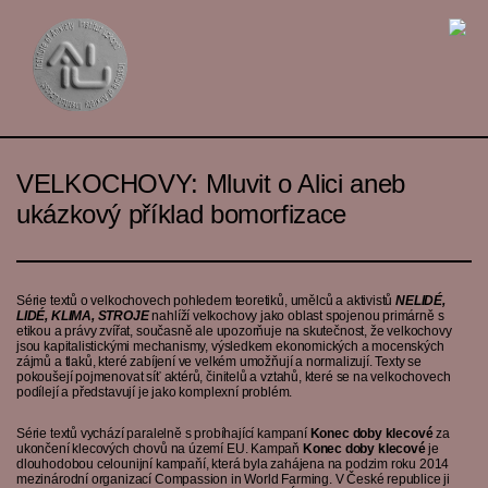
VELKOCHOVY: Mluvit o Alici aneb
ukázkový příklad bomorfizace
Série textů o velkochovech pohledem teoretiků, umělců a aktivistů
NELIDÉ,
LIDÉ, KLIMA, STROJE
nahlíží velkochovy jako oblast spojenou primárně s
etikou a právy zvířat, současně ale upozorňuje na skutečnost, že velkochovy
jsou kapitalistickými mechanismy, výsledkem ekonomických a mocenských
zájmů a tlaků, které zabíjení ve velkém umožňují a normalizují. Texty se
pokoušejí pojmenovat síť aktérů, činitelů a vztahů, které se na velkochovech
podílejí a představují je jako komplexní problém.
Série textů vychází paralelně s probíhající kampaní
Konec doby klecové
za
ukončení klecových chovů na území EU. Kampaň
Konec doby klecové
je
dlouhodobou celounijní kampaňí, která byla zahájena na podzim roku 2014
mezinárodní organizací
Compassion in World Farming
. V České republice ji