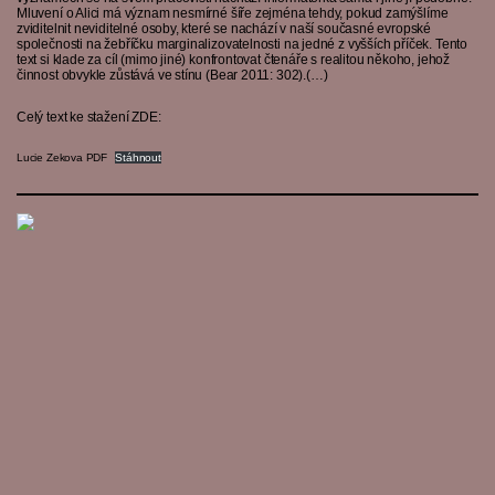
Mluvení o Alici má význam nesmírné šíře zejména tehdy, pokud zamýšlíme
zviditelnit neviditelné osoby, které se nachází v naší současné evropské
společnosti na žebříčku marginalizovatelnosti na jedné z vyšších příček. Tento
text si klade za cíl (mimo jiné) konfrontovat čtenáře s realitou někoho, jehož
činnost obvykle zůstává ve stínu (Bear 2011: 302).(…)
Celý text ke stažení ZDE:
Lucie Zekova PDF
Stáhnout