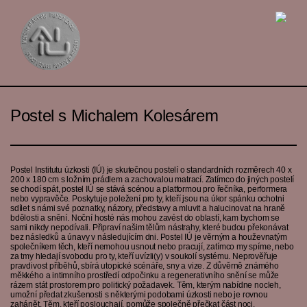
Postel s Michalem Kolesárem
Postel Institutu úzkosti (IÚ) je skutečnou postelí o standardních rozměrech 40 x
200 x 180 cm s ložním prádlem a zachovalou matrací. Zatímco do jiných postelí
se chodí spát, postel IÚ se stává scénou a platformou pro řečníka, performera
nebo vypravěče. Poskytuje poležení pro ty, kteří jsou na úkor spánku ochotni
sdílet s námi své poznatky, názory, představy a mluvit a halucinovat na hraně
bdělosti a snění. Noční hosté nás mohou zavést do oblastí, kam bychom se
sami nikdy nepodívali. Připraví našim tělům nástrahy, které budou překonávat
bez následků a únavy v následujícím dni. Postel IÚ je věrným a houževnatým
společníkem těch, kteří nemohou usnout nebo pracují, zatímco my spíme, nebo
za tmy hledají svobodu pro ty, kteří uvízli(y) v soukolí systému. Neprověřuje
pravdivost příběhů, sbírá utopické scénáře, sny a vize. Z důvěrně známého
měkkého a intimního prostředí odpočinku a regenerativního snění se může
rázem stát prostorem pro politický požadavek. Těm, kterým nabídne nocleh,
umožní předat zkušenosti s některými podobami úzkosti nebo je rovnou
zahánět. Těm, kteří poslouchají, pomůže společně přečkat část noci.