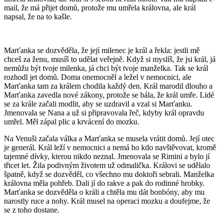
mail, že má přijet domů, protože mu umřela královna, ale král
napsal, že na to kašle.
Marťanka se dozvěděla, že její milenec je král a řekla: jestli mě
chceš za ženu, musíš to udělat veřejně. Když si myslíš, že jsi král, já
nemůžu být tvoje milenka, já chci být tvoje manželka. Tak se král
rozhodl jet domů. Doma onemocněl a ležel v nemocnici, ale
Marťanka tam za králem chodila každý den. Král marodil dlouho a
Marťanka zavedla nové zákony, protože se bála, že král umře. Lidé
se za krále začali modlit, aby se uzdravil a vzal si Marťanku.
Jmenovala se Nana a už si připravovala řeč, kdyby král opravdu
umřel. Měl zápal plic a krvácení do mozku.
Na Venuši začala válka a Marťanka se musela vrátit domů. Její otec
je generál. Král leží v nemocnici a nemá ho kdo navštěvovat, kromě
tajemné dívky, kterou nikdo neznal. Jmenovala se Rimini a bylo jí
třicet let. Žila podivným životem už odmalička. Královi se udělalo
špatně, když se dozvěděl, co všechno mu doktoři sebrali. Manželka
královna měla pohřeb. Dali jí do rakve a pak do rodinné hrobky.
Marťanka se dozvěděla o králi a chtěla mu dát bonbóny, aby mu
narostly ruce a nohy. Král musel na operaci mozku a doufejme, že
se z toho dostane.