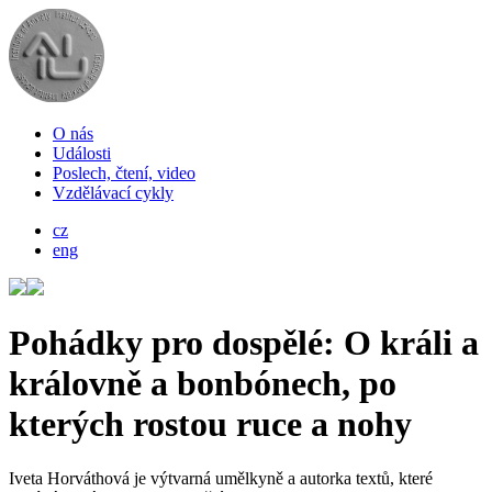
O nás
Události
Poslech, čtení, video
Vzdělávací cykly
cz
eng
Pohádky pro dospělé: O králi a
královně a bonbónech, po
kterých rostou ruce a nohy
Iveta Horváthová je výtvarná umělkyně a autorka textů, které