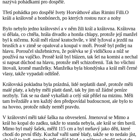
nazývá pohádkami pro dospělé.
Třetí pohádka pro dospělé Ivety Horváthové alias Rimini Filli.O
králi a královně a bonbónech, po kterých rostou ruce a nohy
Bylo nebylo jedno království a v něm žili král a královna. Královna
si dělala, co chtěla, hrála divadlo a honila chlapy, protože její manžel
byl k ničemu. Král měl různé kratochvíle, v létě lyžoval a jezdil na
bruslích a v zimě se opaloval a koupal v moři. Prostě byl prdlej na
hlavu. Poroučel služebnictvu, že polévka se jí vidličkou a nůž se
používá na vajíčko. Prostě král byl blázen, tak šel na komisi a nechal
si napsat důchod na hlavu, protože měl schizofrenii. Tak ho všichni
litovali, kromě manželky. Manželka byla blondýnka a král měl černé
vlasy, takže vypadali odlišně.
Královská pokladna byla prázdná, lidé neplatili daně, protože měli
malé platy, a kdyby měli platit daně, tak by jim už žádné peníze
nezbyly. Tak se na daně vykašlali a celý stát přišel na mizinu. Měli
tam hvězdáře a ten každý den předpovídal budoucnost, ale bylo to
na hovno, protože nikdy neměl pravdu.
V království měli také šaška na obveselení. Jmenoval se Mimo a
král ho kopal do zadku, takže to sranda nebyla, ale král se tím bavil.
Mimo byl malý šašek, měřil 115 cm a byl mrňavý jako děti, které
chodí do první třídy. Kuchař vařil samé blafy, takže se to nedalo jíst,
ale král to jedl, protože měl pořád hlad a o půlnoci chodil mlsat do