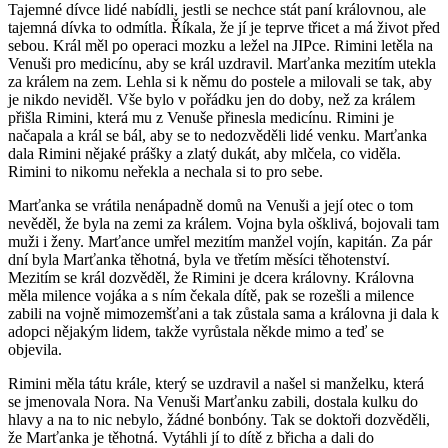
Tajemné dívce lidé nabídli, jestli se nechce stát paní královnou, ale
tajemná dívka to odmítla. Říkala, že jí je teprve třicet a má život před
sebou. Král měl po operaci mozku a ležel na JIPce. Rimini letěla na
Venuši pro medicínu, aby se král uzdravil. Marťanka mezitím utekla
za králem na zem. Lehla si k němu do postele a milovali se tak, aby
je nikdo neviděl. Vše bylo v pořádku jen do doby, než za králem
přišla Rimini, která mu z Venuše přinesla medicínu. Rimini je
načapala a král se bál, aby se to nedozvěděli lidé venku. Marťanka
dala Rimini nějaké prášky a zlatý dukát, aby mlčela, co viděla.
Rimini to nikomu neřekla a nechala si to pro sebe.
Marťanka se vrátila nenápadně domů na Venuši a její otec o tom
nevěděl, že byla na zemi za králem. Vojna byla ošklivá, bojovali tam
muži i ženy. Marťance umřel mezitím manžel vojín, kapitán. Za pár
dní byla Marťanka těhotná, byla ve třetím měsíci těhotenství.
Mezitím se král dozvěděl, že Rimini je dcera královny. Královna
měla milence vojáka a s ním čekala dítě, pak se rozešli a milence
zabili na vojně mimozemšťani a tak zůstala sama a královna ji dala k
adopci nějakým lidem, takže vyrůstala někde mimo a teď se
objevila.
Rimini měla tátu krále, který se uzdravil a našel si manželku, která
se jmenovala Nora. Na Venuši Marťanku zabili, dostala kulku do
hlavy a na to nic nebylo, žádné bonbóny. Tak se doktoři dozvěděli,
že Marťanka je těhotná. Vytáhli jí to dítě z břicha a dali do