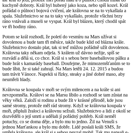
kuchyně dobroty. Král byl hubený jako koza, nebo spíš kozel. Král
pořádal o půlnoci bojová cvičení, ale královna se na to vykašlala a
spala. Služebnictvo se na to taky vykašlalo, protože všichni brzy
ráno vstávali a museli se vyspat. Král byl blázen, který chodil spát
ve tři hodiny ráno.
Potom se král rozhodl, že poletí do vesmíru na Mars užívat si
dovolenou a bude tam tři měsíce, takže bude klid od blázna krále.
Služebnictvo dostalo plat, tak si teď můžou pořádně užít dovolenou.
Královna taky někam odjela. S králem už dávno nežije, spíš se
rozvádí a dělá si, co chce. Král si s sebou bere baseballovou pálku a
bude hrát s kamarády baseball. Doufejme, že mimozemšťanům se to
bude líbit, že si také zahrají. Na Mars letěli 24. 12. 2015 a budou
tam trávit Vánoce. Napekli si řízky, steaky a jiné dobré maso, aby
neumřeli hlady.
Královna se koupala v moři se svým milencem a na krále si ani
nevzpomněla. Královi se na Marsu líbilo a rozhodl se tam zůstat na
věky věků. Založí si rodinu a bude žít v krásné přírodě, kde jsou
samé stromy, protože měl rád stromy. Když se královna koupala v
moři, připluli žraloci a královnu sežrali. Služebnictvo a lidi z okolí se
dozvěděli o její smrti a udělali jí pořádný pohřeb. Král neměl
potuchy, co se doma děje, a bylo mu to jedno. Žil na Venuši s
jednou Marťankou a bylo mu dobře. Lidé poslali králi SMS, že
umřela královna, ale král si s sebou nevzal mobil. Tak mu napsali e-