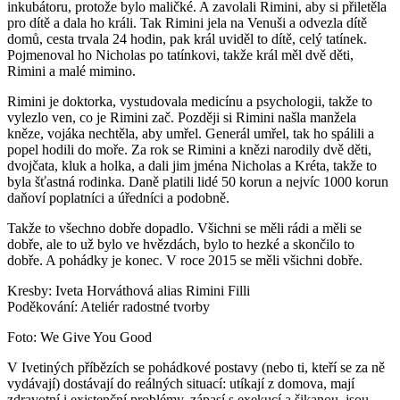
inkubátoru, protože bylo maličké. A zavolali Rimini, aby si přiletěla
pro dítě a dala ho králi. Tak Rimini jela na Venuši a odvezla dítě
domů, cesta trvala 24 hodin, pak král uviděl to dítě, celý tatínek.
Pojmenoval ho Nicholas po tatínkovi, takže král měl dvě děti,
Rimini a malé mimino.
Rimini je doktorka, vystudovala medicínu a psychologii, takže to
vylezlo ven, co je Rimini zač. Později si Rimini našla manžela
kněze, vojáka nechtěla, aby umřel. Generál umřel, tak ho spálili a
popel hodili do moře. Za rok se Rimini a knězi narodily dvě děti,
dvojčata, kluk a holka, a dali jim jména Nicholas a Kréta, takže to
byla šťastná rodinka. Daně platili lidé 50 korun a nejvíc 1000 korun
daňoví poplatníci a úředníci a podobně.
Takže to všechno dobře dopadlo. Všichni se měli rádi a měli se
dobře, ale to už bylo ve hvězdách, bylo to hezké a skončilo to
dobře. A pohádky je konec. V roce 2015 se měli všichni dobře.
Kresby: Iveta Horváthová alias Rimini Filli
Poděkování: Ateliér radostné tvorby
Foto: We Give You Good
V Ivetiných příbězích se pohádkové postavy (nebo ti, kteří se za ně
vydávají) dostávají do reálných situací: utíkají z domova, mají
zdravotní i existenční problémy, zápasí s exekucí a šikanou, jsou