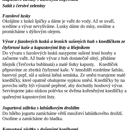
Salát z čerstvé zeleniny
Fazolové lusky
Okrájíme z lusků špičky a dáme je vařit do vody. Až se uvaří,
scedíme a vývar nevylíváme. Lusky dáme do mísy, osolíme a
promícháme s dýňovým olejem.
Vývar z fazolových lusků a lesních sušených hub s knedlíčkem ze
čtyřzrnné kaše a kapustovými listy a lišejníkem
Do vývaru s fazolových lusků nasypeme sušené lesní houby a
začneme vařit. Až bude vývar z hub dostatečně silný, přidáme
lišejník (Terčovka bublinatá) a malé lístky kapusty. Knedlíček
připravíme ze zbytků čtyřzrnné kaše. V hmoždíři rozdrtíme šafrán,
barevný pepř, sůl a sušená lněná semínka. Ze směsi tvarujeme malé
knedlíčky, které opatrně obalujeme sypkou směsí. Knedlíčky by na
povrchu měly být výrazně pepřené, aby dochutily houbový vývar.
Servírujeme jako nízkou polévku se dvěma kořeněnými knedlíčky a
spařenými kapustovými listy.
Jogurtová zálivka s lahůdkovým droždím
Do bílého jogurtu zamícháme větší množství lahůdkového droždí.
Osolíme a zamícháme do hladka.
Kapustové závitky s dušenými kopřivami