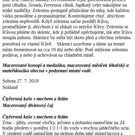
jarní cibulku, česnek, červenou cibuli, řapíkatý celer nakrájíme na
tenké nudličky. Zeleninu postupně přidáváme do mísy, kde každou
várku prosolíme a promasírujeme. Kontrolujeme chuť, abychom
zeleninu nepřesolili. Když zelenina začne pouštět šťávu,
promačkáme ji, abychom z ní získali co nejvíce šťávy. Zeleninu se
šťávou plníme do sklenic, kde ji pořádně upěchujeme, tak aby šťáva
stoupla nahoru. Sklenice by měla být skoro plná a všechna zelenina
ponořená ve vlastní šťávě. Sklenici uzavřeme a dáme na temné
místo fermentovat na cca 10 dní nebo déle. Poté můžeme zeleninu
podávat, a nebo ji uchovávat na chladném místě.
Macerované konopí a meduňka, macerovaný měsíček lékařský a
mateřídouška obecná v podzemní místní vodě
.
Sobota 27. 7. 2019
Snídaně
Čtyřzrnná kaše s mechem a listím
Macerovaný diviznový čaj
Čtyřzrnná kaše s mechem a listím
Zrna – jáhly, ovesné vločky, ječmen a pohanku namočíme na 24
hodin předem v poměru 1:1:1:1 do vody s trochou jablečného octa.
V osolené vodě namočíme na stejnou dobu také slunečnicová a