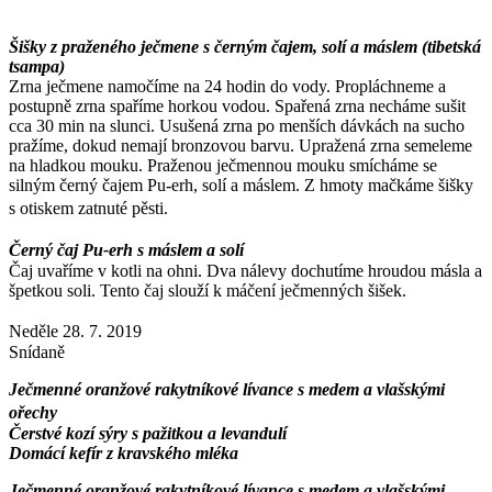
Šišky z praženého ječmene s černým čajem, solí a máslem (tibetská
tsampa)
Zrna ječmene namočíme na 24 hodin do vody. Propláchneme a
postupně zrna spaříme horkou vodou. Spařená zrna necháme sušit
cca 30 min na slunci. Usušená zrna po menších dávkách na sucho
pražíme, dokud nemají bronzovou barvu. Upražená zrna semeleme
na hladkou mouku. Praženou ječmennou mouku smícháme se
silným černý čajem Pu-erh, solí a máslem. Z hmoty mačkáme šišky
s otiskem zatnuté pěsti.
Černý čaj Pu-erh s máslem a solí
Čaj uvaříme v kotli na ohni. Dva nálevy dochutíme hroudou másla a
špetkou soli. Tento čaj slouží k máčení ječmenných šišek.
Neděle 28. 7. 2019
Snídaně
Ječmenné oranžové rakytníkové lívance s medem a vlašskými
ořechy
Čerstvé kozí sýry s pažitkou a levandulí
Domácí kefír z kravského mléka
Ječmenné oranžové rakytníkové lívance s medem a vlašskými