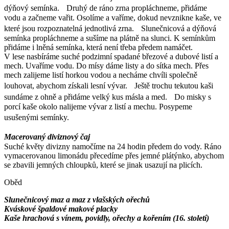
dýňový semínka. Druhý de ráno zrna propláchneme, přidáme
vodu a začneme vařit. Osolíme a vaříme, dokud nevznikne kaše, ve
které jsou rozpoznatelná jednotlivá zrna. Slunečnicová a dýňová
semínka propláchneme a sušíme na plátně na slunci. K semínkům
přidáme i lněná semínka, která není třeba předem namáčet.
V lese nasbíráme suché podzimní spadané březové a dubové listí a
mech. Uvaříme vodu. Do mísy dáme listy a do sítka mech. Přes
mech zalijeme listí horkou vodou a necháme chvíli společně
louhovat, abychom získali lesní vývar. Ještě trochu tekutou kaši
sundáme z ohně a přidáme velký kus másla a med. Do misky s
porcí kaše okolo nalijeme vývar z listí a mechu. Posypeme
usušenými semínky.
Macerovaný diviznový čaj
Suché květy divizny namočíme na 24 hodin předem do vody. Ráno
vymacerovanou limonádu přecedíme přes jemné plátýnko, abychom
se zbavili jemných chloupků, které se jinak usazují na plicích.
Oběd
Slunečnicový maz a maz z vlašských ořechů
Kváskové špaldové makové placky
Kaše hrachová s vínem, povidly, ořechy a kořením (16. století)