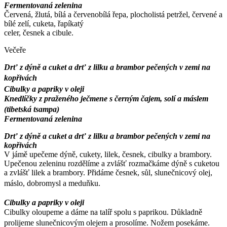
Fermentovaná zelenina
Červená, žlutá, bílá a červenobílá řepa, plocholistá petržel, červené a
bílé zelí, cuketa, řapíkatý
celer, česnek a cibule.
Večeře
Drť z dýně a cuket a drť z lilku a brambor pečených v zemi na
kopřivách
Cibulky a papriky v oleji
Knedlíčky z praženého ječmene s černým čajem, solí a máslem
(tibetská tsampa)
Fermentovaná zelenina
Drť z dýně a cuket a drť z lilku a brambor pečených v zemi na
kopřivách
V jámě upečeme dýně, cukety, lilek, česnek, cibulky a brambory.
Upečenou zeleninu rozdělíme a zvlášť rozmačkáme dýně s cuketou
a zvlášť lilek a brambory. Přidáme česnek, sůl, slunečnicový olej,
máslo, dobromysl a meduňku.
Cibulky a papriky v oleji
Cibulky oloupeme a dáme na talíř spolu s paprikou. Důkladně
prolijeme slunečnicovým olejem a prosolíme. Nožem posekáme.