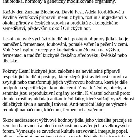
antibiotika, hormony a geneticky modifikované organismy.
Každý den Zuzana Blochová, David Fesl, Adéla Korbičková a
Pavlína Verbíková připravili menu z bylin, rostlin a ingrediencí z
okolní přírody a českých surovin a produktů z ekologického
zemědělství, především z okolí Orlických hor.
Lesní kuchyně vychází z tradičních postupů přípravy jídla jako je
namáčení, fermentace, louhování, pomalé vaření a pečení v zemi.
Volně se inspiruje recepty z kuchařek zaměřených na výživu,
fermentaci a tradiční kuchyně českého středověku, švédské nebo
tibetské.
Pokrmy Lesní kuchyně jsou založené na neviditelné přípravě
respektující tradiční postupy, které zlepšují stravitelnost surovin a
zvyšují nebo transformují jejich výživovou hodnotu, která je dále
podpořena specifickými kombinacemi. Zrna, luštěniny, ořechy a
semínka jsou reproduktivní orgány rostlin. K vlastní ochraně proto
do nich rostliny ukládají anti-nutriční látky, které snižují využitelnost
důležitých živin a narušují trávení. Anti-nutriční látky se výrazně
redukují namáčením, klíčením, fermentací a vařením.
Skrze nadřazenost výživové hodnoty jídla, jeho vizualita pracuje se
zemitou barevností a hledá možnosti neuzavřených a velkorysých
forem. Vymezuje se zavedené kultuře stravování, integruje popel,
hlínu a přírodní ingredience jako je mech, lišejník, listí, kvasinky a