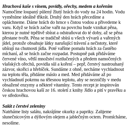
Hrachová kaše s vínem, povidly, ořechy, medem a kořením
Namočíme loupaný půlený žlutý hrách do vody na 24 hodin. Vodu
vyměníme ideálně třikrát. Druhý den hrách přecedíme a
opláchneme. Dáme hrách do hrnce s čistou vodou a přivedeme k
varu. Když se hrách začne vařit na povrchu bude vznikat pěna,
kterou je nutné trpělivě sbírat a odstraňovat do té doby, až se pěna
přestane tvořit. Pěna se tradičně sbírá u všech vývarů a vařených
jídel, protože obsahuje látky narušující trávení a nečistoty, které
ubírají na chutnosti jídla. Poté vaříme pomalu hrách za častého
míchaní, až se hrách začne rozpadat. Postupně pak přidáváme
červené víno, větší množství roztlučených a předem namočených
vlašských ořechů, povidla sůl a koření – pepř, čerstvý nastrouhaný
zázvor, skořici a hřebíček. Sundáme z ohně, necháme vychladnout
na teplotu těla, přidáme máslo a med. Med přidáváme až po
vychladnutí pokrmu na tělesnou teplotu, aby se nezničily v medu
obsažené enzymy a některé vitamíny. Tento recept je inspirován
českou hrachovou kaší ze 16. století z knihy Jídlo a pití v pravěku a
ve středověku.
Salát z čerstvé zeleniny
Natrháme listy salátu, nakrájíme okurky a papriky. Zalijeme
slunečnicovým a dýňovým olejem a jablečným octem. Promícháme,
nesolíme.