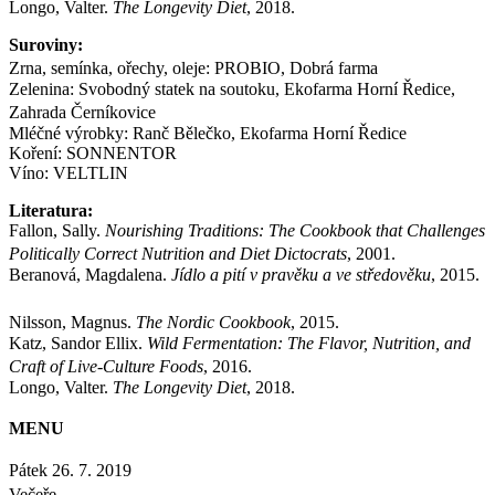
Longo, Valter.
The Longevity Diet
, 2018.
Suroviny:
Zrna, semínka, ořechy, oleje: PROBIO, Dobrá farma
Zelenina: Svobodný statek na soutoku, Ekofarma Horní Ředice,
Zahrada Černíkovice
Mléčné výrobky: Ranč Bělečko, Ekofarma Horní Ředice
Koření: SONNENTOR
Víno: VELTLIN
Literatura:
Fallon, Sally.
Nourishing Traditions: The Cookbook that Challenges
Politically Correct Nutrition and Diet Dictocrats
, 2001.
Beranová, Magdalena.
Jídlo a pití v pravěku a ve středověku
, 2015.
Nilsson, Magnus.
The Nordic Cookbook
, 2015.
Katz, Sandor Ellix.
Wild Fermentation: The Flavor, Nutrition, and
Craft of Live-Culture Foods
, 2016.
Longo, Valter.
The Longevity Diet
, 2018.
MENU
Pátek 26. 7. 2019
Večeře