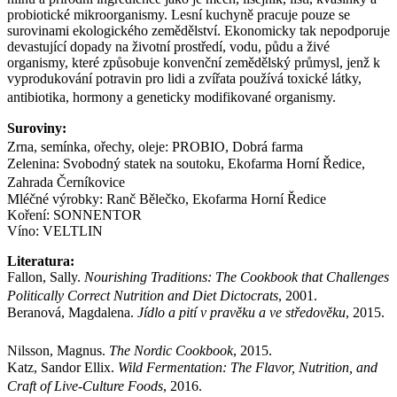
probiotické mikroorganismy. Lesní kuchyně pracuje pouze se
surovinami ekologického zemědělství. Ekonomicky tak nepodporuje
devastující dopady na životní prostředí, vodu, půdu a živé
organismy, které způsobuje konvenční zemědělský průmysl, jenž k
vyprodukování potravin pro lidi a zvířata používá toxické látky,
antibiotika, hormony a geneticky modifikované organismy.
Suroviny:
Zrna, semínka, ořechy, oleje: PROBIO, Dobrá farma
Zelenina: Svobodný statek na soutoku, Ekofarma Horní Ředice,
Zahrada Černíkovice
Mléčné výrobky: Ranč Bělečko, Ekofarma Horní Ředice
Koření: SONNENTOR
Víno: VELTLIN
Literatura:
Fallon, Sally.
Nourishing Traditions: The Cookbook that Challenges
Politically Correct Nutrition and Diet Dictocrats
, 2001.
Beranová, Magdalena.
Jídlo a pití v pravěku a ve středověku
, 2015.
Nilsson, Magnus.
The Nordic Cookbook
, 2015.
Katz, Sandor Ellix.
Wild Fermentation: The Flavor, Nutrition, and
Craft of Live-Culture Foods
, 2016.