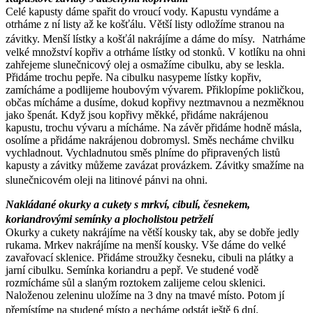
Celé kapusty dáme spařit do vroucí vody. Kapustu vyndáme a
otrháme z ní listy až ke košťálu. Větší listy odložíme stranou na
závitky. Menší lístky a košťál nakrájíme a dáme do mísy. Natrháme
velké množství kopřiv a otrháme lístky od stonků. V kotlíku na ohni
zahřejeme slunečnicový olej a osmažíme cibulku, aby se leskla.
Přidáme trochu pepře. Na cibulku nasypeme lístky kopřiv,
zamícháme a podlijeme houbovým vývarem. Přiklopíme pokličkou,
občas mícháme a dusíme, dokud kopřivy neztmavnou a nezměknou
jako špenát. Když jsou kopřivy měkké, přidáme nakrájenou
kapustu, trochu vývaru a mícháme. Na závěr přidáme hodně másla,
osolíme a přidáme nakrájenou dobromysl. Směs necháme chvilku
vychladnout. Vychladnutou směs plníme do připravených listů
kapusty a závitky můžeme zavázat provázkem. Závitky smažíme na
slunečnicovém oleji na litinové pánvi na ohni.
Nakládané okurky a cukety s mrkví, cibulí, česnekem,
koriandrovými semínky a plocholistou petrželí
Okurky a cukety nakrájíme na větší kousky tak, aby se dobře jedly
rukama. Mrkev nakrájíme na menší kousky. Vše dáme do velké
zavařovací sklenice. Přidáme stroužky česneku, cibuli na plátky a
jarní cibulku. Semínka koriandru a pepř. Ve studené vodě
rozmícháme sůl a slaným roztokem zalijeme celou sklenici.
Naloženou zeleninu uložíme na 3 dny na tmavé místo. Potom jí
přemístíme na studené místo a necháme odstát ještě 6 dní.