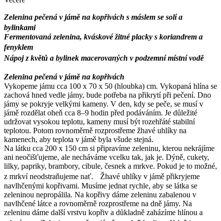
Zelenina pečená v jámě na kopřivách s máslem se solí a
bylinkami
Fermentovaná zelenina, kváskové žitné placky s koriandrem a
fenyklem
Nápoj z květů a bylinek macerovaných v podzemní místní vodě
Zelenina pečená v jámě na kopřivách
Vykopeme jámu cca 100 x 70 x 50 (hloubka) cm. Vykopaná hlína se
zachová hned vedle jámy, bude potřeba na přikrytí při pečení. Dno
jámy se pokryje velkými kameny. V den, kdy se peče, se musí v
jámě rozdělat oheň cca 8–9 hodin před podáváním. Je důležité
udržovat vysokou teplotu, kameny musí být rozehřáté stabilní
teplotou. Potom rovnoměrně rozprostřeme žhavé uhlíky na
kamenech, aby teplota v jámě byla všude stejná.
Na látku cca 200 x 150 cm si připravíme zeleninu, kterou nekrájíme
ani neočišťujeme, ale necháváme vcelku tak, jak je. Dýně, cukety,
lilky, papriky, brambory, cibule, česnek a mrkve. Pokud je to možné,
z mrkví neodstraňujeme nať. Žhavé uhlíky v jámě přikryjeme
navlhčenými kopřivami. Musíme jednat rychle, aby se látka se
zeleninou nepropálila. Na kopřivy dáme zeleninu zabalenou v
navlhčené látce a rovnoměrně rozprostřeme na dně jámy. Na
zeleninu dáme další vrstvu kopřiv a důkladně zaházíme hlínou a