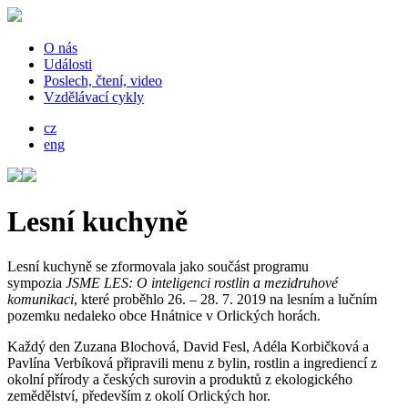
O nás
Události
Poslech, čtení, video
Vzdělávací cykly
cz
eng
Lesní kuchyně
Lesní kuchyně se zformovala jako součást programu
sympozia
JSME LES: O inteligenci rostlin a mezidruhové
komunikaci
, které proběhlo 26. – 28. 7. 2019 na lesním a lučním
pozemku nedaleko obce Hnátnice v Orlických horách.
Každý den Zuzana Blochová, David Fesl, Adéla Korbičková a
Pavlína Verbíková připravili menu z bylin, rostlin a ingrediencí z
okolní přírody a českých surovin a produktů z ekologického
zemědělství, především z okolí Orlických hor.