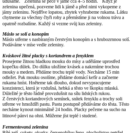
udusáme. Zelenina se peče v jámě cca 4–5 hodin. Když je
zelenina upečená, pozveme lidi k jámě a před nimi vykopeme z
jámy zeleninu. Nejdříve lopatou, zbytek vyhrabeme rukama. Látku
chytneme za všechny čtyři rohy a přemístíme ji na volnou trávu a
opatrně rozbalíme. Každý si vezme svůj kus zeleniny.
Máslo se solí a konopím
Máslo utřeme s nasbíraným čerstvým konopím a s hrubozrnnou solí.
Podáváme v míse vedle zeleniny.
Kváskové žitné placky s koriandrem a fenyklem
Prosejeme žitnou hladkou mouku do mísy a uděláme uprostřed
kopečku důlek. Do důlku uložíme kvásek a nakrmíme trochou
mouky a medem. Přidáme trochu teplé vody. Necháme 15 min
odležet. Pak mouku osolíme, přidáme domácí kefír a začneme
rukama hníst. Hněteme tak dlouho, dokud nevypracujeme
konzistenci, která je vzdušná, hebká a těsto ve škopku mlaská.
Důležité je těsto řádně provzdušnit na sílu lidských rukou.
Z čerstvých koriandrových semínek, snítek fenyklu a trochy soli
utřeme ve hmoždíři pastu. Pastu postupně přidáváme do těsta. Těsto
necháme kynout minimálně 24 hodin. Placky pečeme na sucho na
litinové pánvi na ohni. Můžeme jíst teplé i studené.
Fermentovaná zelenina
Bílé zelí, cukety, okurky, červenobílou řepu, plocholistou petržel,