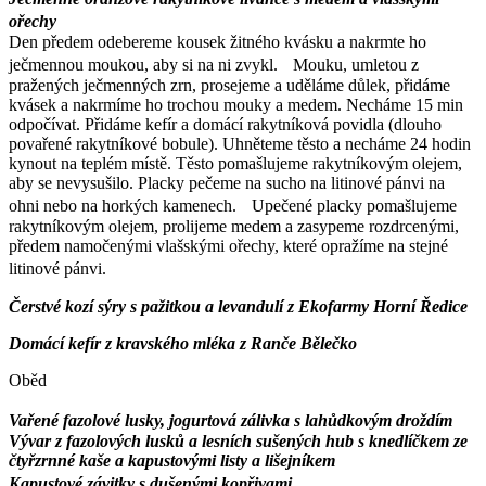
ořechy
Den předem odebereme kousek žitného kvásku a nakrmte ho
ječmennou moukou, aby si na ni zvykl. Mouku, umletou z
pražených ječmenných zrn, prosejeme a uděláme důlek, přidáme
kvásek a nakrmíme ho trochou mouky a medem. Necháme 15 min
odpočívat. Přidáme kefír a domácí rakytníková povidla (dlouho
povařené rakytníkové bobule). Uhněteme těsto a necháme 24 hodin
kynout na teplém místě. Těsto pomašlujeme rakytníkovým olejem,
aby se nevysušilo. Placky pečeme na sucho na litinové pánvi na
ohni nebo na horkých kamenech. Upečené placky pomašlujeme
rakytníkovým olejem, prolijeme medem a zasypeme rozdrcenými,
předem namočenými vlašskými ořechy, které opražíme na stejné
litinové pánvi.
Čerstvé kozí sýry s pažitkou a levandulí z Ekofarmy Horní Ředice
Domácí kefír z kravského mléka z Ranče Bělečko
Oběd
Vařené fazolové lusky, jogurtová zálivka s lahůdkovým droždím
Vývar z fazolových lusků a lesních sušených hub s knedlíčkem ze
čtyřzrnné kaše a kapustovými listy a lišejníkem
Kapustové závitky s dušenými kopřivami