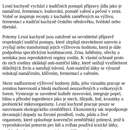
Lesní kuchyně vychází z tradičních postupů přípravy jídla jako je
namáčení, fermentace, louhování, pomalé vaření a pečení v zemi.
Volně se inspiruje recepty z kuchařek zaměřených na výživu,
fermentaci a tradiční kuchyně českého středověku, švédské nebo
tibetské.
Pokrmy Lesní kuchyně jsou založené na neviditelné přípravě
respektující tradiční postupy, které zlepšují stravitelnost surovin a
zvyšují nebo transformují jejich výživovou hodnotu, která je dále
podpořena specifickými kombinacemi. Zrna, luštěniny, ořechy a
semínka jsou reproduktivní orgány rostlin. K vlastní ochraně proto
do nich rostliny ukládají anti-nutriční látky, které snižují využitelnost
důležitých živin a narušují trávení. Anti-nutriční látky se výrazně
redukují namáčením, klíčením, fermentací a vařením.
Skrze nadřazenost výživové hodnoty jídla, jeho vizualita pracuje se
zemitou barevností a hledá možnosti neuzavřených a velkorysých
forem. Vymezuje se zavedené kultuře stravování, integruje popel,
hlínu a přírodní ingredience jako je mech, lišejník, listí, kvasinky a
probiotické mikroorganismy. Lesní kuchyně pracuje pouze se
surovinami ekologického zemědělství. Ekonomicky tak nepodporuje
devastující dopady na životní prostředí, vodu, půdu a živé
organismy, které způsobuje konvenční zemědělský průmysl, jenž k
vyprodukování potravin pro lidi a zvířata používá toxické látky,