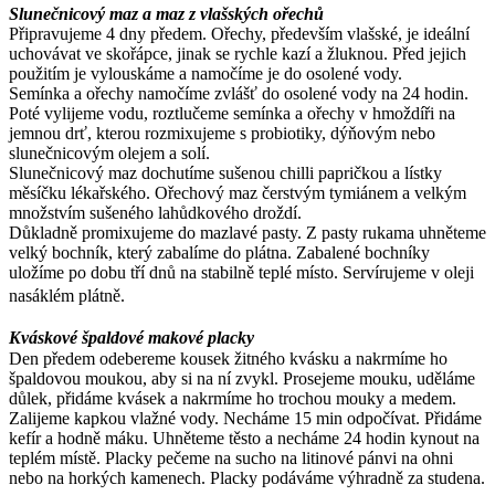
Slunečnicový maz a maz z vlašských ořechů
Připravujeme 4 dny předem. Ořechy, především vlašské, je ideální
uchovávat ve skořápce, jinak se rychle kazí a žluknou. Před jejich
použitím je vylouskáme a namočíme je do osolené vody.
Semínka a ořechy namočíme zvlášť do osolené vody na 24 hodin.
Poté vylijeme vodu, roztlučeme semínka a ořechy v hmoždíři na
jemnou drť, kterou rozmixujeme s probiotiky, dýňovým nebo
slunečnicovým olejem a solí.
Slunečnicový maz dochutíme sušenou chilli papričkou a lístky
měsíčku lékařského. Ořechový maz čerstvým tymiánem a velkým
množstvím sušeného lahůdkového droždí.
Důkladně promixujeme do mazlavé pasty. Z pasty rukama uhněteme
velký bochník, který zabalíme do plátna. Zabalené bochníky
uložíme po dobu tří dnů na stabilně teplé místo. Servírujeme v oleji
nasáklém plátně.
Kváskové špaldové makové placky
Den předem odebereme kousek žitného kvásku a nakrmíme ho
špaldovou moukou, aby si na ní zvykl. Prosejeme mouku, uděláme
důlek, přidáme kvásek a nakrmíme ho trochou mouky a medem.
Zalijeme kapkou vlažné vody. Necháme 15 min odpočívat. Přidáme
kefír a hodně máku. Uhněteme těsto a necháme 24 hodin kynout na
teplém místě. Placky pečeme na sucho na litinové pánvi na ohni
nebo na horkých kamenech. Placky podáváme výhradně za studena.