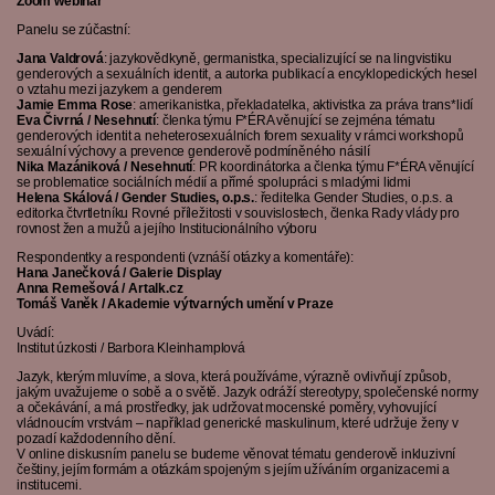
Zoom webinář
Panelu se zúčastní:
Jana Valdrová
: jazykovědkyně, germanistka, specializující se na lingvistiku
genderových a sexuálních identit, a autorka publikací a encyklopedických hesel
o vztahu mezi jazykem a genderem
Jamie Emma Rose
: amerikanistka, překladatelka, aktivistka za práva trans*lidí
Eva Čivrná / Nesehnutí
: členka týmu F*ÉRA věnující se zejména tématu
genderových identit a neheterosexuálních forem sexuality v rámci workshopů
sexuální výchovy a prevence genderově podmíněného násilí
Nika Mazániková / Nesehnutí
: PR koordinátorka a členka týmu F*ÉRA věnující
se problematice sociálních médií a přímé spolupráci s mladými lidmi
Helena Skálová / Gender Studies, o.p.s.
: ředitelka Gender Studies, o.p.s. a
editorka čtvrtletníku Rovné příležitosti v souvislostech, členka Rady vlády pro
rovnost žen a mužů a jejího Institucionálního výboru
Respondentky a respondenti (vznáší otázky a komentáře):
Hana Janečková / Galerie Display
Anna Remešová / Artalk.cz
Tomáš Vaněk / Akademie výtvarných umění v Praze
Uvádí:
Institut úzkosti / Barbora Kleinhamplová
Jazyk, kterým mluvíme, a slova, která používáme, výrazně ovlivňují způsob,
jakým uvažujeme o sobě a o světě. Jazyk odráží stereotypy, společenské normy
a očekávání, a má prostředky, jak udržovat mocenské poměry, vyhovující
vládnoucím vrstvám – například generické maskulinum, které udržuje ženy v
pozadí každodenního dění.
V online diskusním panelu se budeme věnovat tématu genderově inkluzivní
češtiny, jejím formám a otázkám spojeným s jejím užíváním organizacemi a
institucemi.