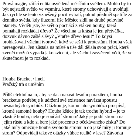
Pravá magie, zářící entita osvětlená měsíčním světlem. Mohlo by to
být nejstarší světlo ve vesmíru, které stromy uchovávají a uvolňují.
Jak rychle se tento vznešený pocit vytratí, pokud předmět spatříte za
denního světla, kdy iluzorní říše Měsíce sídlí na druhé polovině
planety. Věděli jste, že světlo pochází z vláken houby, která
pomáhají rozkládat dřevo? Že všechna ta krása je jen přetvářka,
dozvuk dávno zašlé slávy? „Vraťte dřevo lesu!“ To kdysi
prohlašovali všichni tvorové, když se sešli k protestům. Houba však
nereagovala. Jen zůstala na místě a tiše dál dělala svou práci, která
zvenčí možná vypadá jako svícení, ale všichni zasvěcení vědí, že ve
skutečnosti je to rozklad.
Houba Bracket / jmelí
Pražský trh s uměním
Příliš efektní na to, aby se dala nazvat lesním parazitem, houba
bracketus potřebuje k udržení své existence navázat spoustu
nesnadných symbióz. Otázkou je, komu tato symbióza prospívá,
kromě samotné houby? Houba kštice je tak trochu hybrid – je to
vlastně houba, nebo je součástí stromu? Jaký je podíl stromu na
jejím růstu a kdo si bere jaké procento z očekávaného zisku? Do
jaké míry omezuje houba svobodu stromu a do jaké míry ji formuje
strom? Odpovídají takové otázky vůbec realitě v lese? Závorka