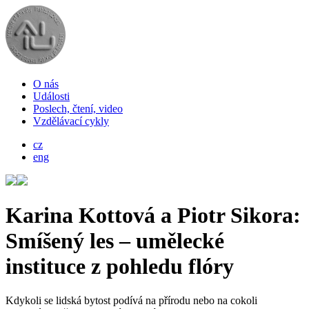
O nás
Události
Poslech, čtení, video
Vzdělávací cykly
cz
eng
Karina Kottová a Piotr Sikora:
Smíšený les – umělecké
instituce z pohledu flóry
Kdykoli se lidská bytost podívá na přírodu nebo na cokoli