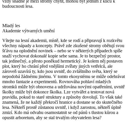
vždy snadné je mezi stromy chytit, mohou být jedním z klíčů k
budoucnosti lesa.
Mladý les
Akademie výtvarných umění
Vítejte na lesní akademii, místě, kde se rodí a připravují k rozkvětu
všechny nápady a koncepty. Právě zde zkušené stromy obětují svou
šťávu na oplodnění novinek – nebo se v některých případech spíše
snaží vychovat dokonalé kopie sebe sama. Je to bezpečný prostor,
tak jedinečný, a přesto poněkud hermetický. Je kolem něj postaven
plot, který ho chrání před vnějšími zvířaty jiných vetřelců, ale
zároveň uzavírá ty, kdo jsou uvnitř, do zvláštního světa, který se
nepodobá žádnému jinému. V tomto ekosystému se může odehrávat
mnoho fantazie a experimentů. Rovnováha pohlaví mladých
stromků může být obnovena a udržována novými opatřeními, uvnitř
školky může být dokonce školka. Lze vytvářet a testovat nová
pravidla, pokud to staré struktury a způsoby dovolují. To však také
znamená, že ne každý překročí hranice a dostane se do skutečného
lesa. Někteří prostě zůstanou uvnitř, i když zarostou, někteří úplně
zmizí. Kdo má odvahu osamostatnit se od pánů s tlustou kůrou a
opustit arboretum, aby se stal trvalým obyvatelem lesa?