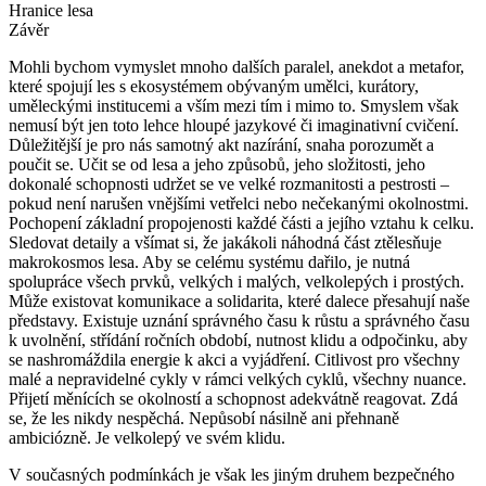
Hranice lesa
Závěr
Mohli bychom vymyslet mnoho dalších paralel, anekdot a metafor,
které spojují les s ekosystémem obývaným umělci, kurátory,
uměleckými institucemi a vším mezi tím i mimo to. Smyslem však
nemusí být jen toto lehce hloupé jazykové či imaginativní cvičení.
Důležitější je pro nás samotný akt nazírání, snaha porozumět a
poučit se. Učit se od lesa a jeho způsobů, jeho složitosti, jeho
dokonalé schopnosti udržet se ve velké rozmanitosti a pestrosti –
pokud není narušen vnějšími vetřelci nebo nečekanými okolnostmi.
Pochopení základní propojenosti každé části a jejího vztahu k celku.
Sledovat detaily a všímat si, že jakákoli náhodná část ztělesňuje
makrokosmos lesa. Aby se celému systému dařilo, je nutná
spolupráce všech prvků, velkých i malých, velkolepých i prostých.
Může existovat komunikace a solidarita, které dalece přesahují naše
představy. Existuje uznání správného času k růstu a správného času
k uvolnění, střídání ročních období, nutnost klidu a odpočinku, aby
se nashromáždila energie k akci a vyjádření. Citlivost pro všechny
malé a nepravidelné cykly v rámci velkých cyklů, všechny nuance.
Přijetí měnících se okolností a schopnost adekvátně reagovat. Zdá
se, že les nikdy nespěchá. Nepůsobí násilně ani přehnaně
ambiciózně. Je velkolepý ve svém klidu.
V současných podmínkách je však les jiným druhem bezpečného