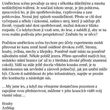
Uměleckou scénu považuje za stroj s několika důležitými a mnoha
nedůležitými tvářemi. Je součástí tohoto stroje, je jím pohlcena,
zpracovává ho, je jím opotřebovávána, vyplivována a zase
pohlcována. Nezná jiný způsob sounáležitosti. Přesto se cítí dost
vyčerpaná a někdy i úzkostná, zatímco stroj, který ji udržuje při
životě, vypadá také dost opotřebovaně, možná dokonce blízko
rozpadu. Co kdybychom ji vzali sem, do lesa, a nabídli jí, aby se na
svou realitu podívala jeho perspektivou? Změnilo by se něco?
Pražskou uměleckou scénu bychom pro účely experimentu mohli
přirovnat ke kusu země hustě osídlené divokou zvěří. Stromy,
houby, zvířata, mechy a lišejníky. Poměrně malé místo na poměrně
náhodném místě. Někde poblíž jezera. Přímo uprostřed malých hor,
nedaleko státní hranice (ať už to z hlediska divoké přírody znamená
cokoli). Sídlí na stále ještě docela vlhkém kousku země, je tu
mikrokosmos tak nevšední a zároveň jedinečný, jak jen umění může
být. Chcete-li nahlédnout do jeho infrastruktury, napijte se prosím
této kombuchy a následujte nás.
…My jsme les, a když mu věnujeme dostatečnou pozornost a
zapojíme svou představivost, můžeme v jeho kouscích vidět svůj
vlastní odraz…
Houby
ArtMap