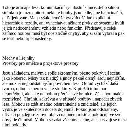
Toto je artmapa lesa, komunikační rychlostní silnice. Jeho silnou
stránkou je rozmanitost: některé houby jsou jedlé, jiné halucinační,
další jedovaté. Mapa však nemůže vytvářet žádné explicitní
hierarchie a rozdíly, ani vynechávat některé prvky ze systému kvůli
jejich nedoceněnému vzhledu nebo funkcím. Představuje celek,
zatímco houbař musí být dostatečně chytrý, aby si sám vybral a pak
se těšil nebo trpěl následky.
Mechy a lišejníky
Prostory pro umělce a projektové prostory
Jsou základem, malým a spíše skromným, přesto pokrývají scénu
jako koberec. Místy tak hladký a jindy pěkně drsný. Jsou nejnižším,
ale možná nejpodstatnějším povrchem lesa. Odtud vychází další
tvorba, odtud se berou velké struktury. K přežití toho moc
nepotřebují, ale také nemohou přerůst své hranice. Zůstanou malé a
rozptýlené. Chránit, zakrývat a v případě potřeby i napadat zbytek
lesa. Mohou se zdát snadno odstranitelné a zničitelné, ale jejich
výdrž je ve skutečnosti docela dojemná. Pokud jsou odstraněny,
dříve či později se znovu objeví na jiném místě a pokračují ve své
obvyklé činnosti. Mohou se zdát všechny stejné, ale skrývají se mezi
nimi poklady.