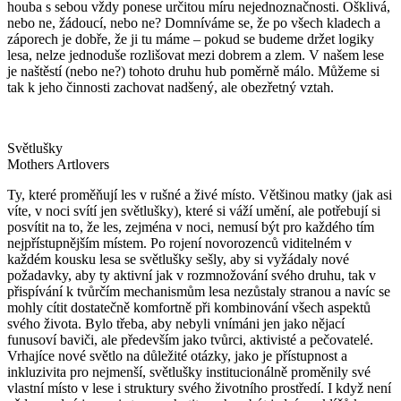
houba s sebou vždy ponese určitou míru nejednoznačnosti. Ošklivá,
nebo ne, žádoucí, nebo ne? Domníváme se, že po všech kladech a
záporech je dobře, že ji tu máme – pokud se budeme držet logiky
lesa, nelze jednoduše rozlišovat mezi dobrem a zlem. V našem lese
je naštěstí (nebo ne?) tohoto druhu hub poměrně málo. Můžeme si
tak k jeho činnosti zachovat nadšený, ale obezřetný vztah.
Světlušky
Mothers Artlovers
Ty, které proměňují les v rušné a živé místo. Většinou matky (jak asi
víte, v noci svítí jen světlušky), které si váží umění, ale potřebují si
posvítit na to, že les, zejména v noci, nemusí být pro každého tím
nejpřístupnějším místem. Po rojení novorozenců viditelném v
každém kousku lesa se světlušky sešly, aby si vyžádaly nové
požadavky, aby ty aktivní jak v rozmnožování svého druhu, tak v
přispívání k tvůrčím mechanismům lesa nezůstaly stranou a navíc se
mohly cítit dostatečně komfortně při kombinování všech aspektů
svého života. Bylo třeba, aby nebyli vnímáni jen jako nějací
funusoví baviči, ale především jako tvůrci, aktivisté a pečovatelé.
Vrhajíce nové světlo na důležité otázky, jako je přístupnost a
inkluzivita pro nejmenší, světlušky institucionálně proměnily své
vlastní místo v lese i struktury svého životního prostředí. I když není