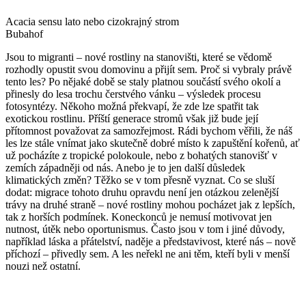
Acacia sensu lato nebo cizokrajný strom
Bubahof
Jsou to migranti – nové rostliny na stanovišti, které se vědomě
rozhodly opustit svou domovinu a přijít sem. Proč si vybraly právě
tento les? Po nějaké době se staly platnou součástí svého okolí a
přinesly do lesa trochu čerstvého vánku – výsledek procesu
fotosyntézy. Někoho možná překvapí, že zde lze spatřit tak
exotickou rostlinu. Příští generace stromů však již bude její
přítomnost považovat za samozřejmost. Rádi bychom věřili, že náš
les lze stále vnímat jako skutečně dobré místo k zapuštění kořenů, ať
už pocházíte z tropické polokoule, nebo z bohatých stanovišť v
zemích západněji od nás. Anebo je to jen další důsledek
klimatických změn? Těžko se v tom přesně vyznat. Co se sluší
dodat: migrace tohoto druhu opravdu není jen otázkou zelenější
trávy na druhé straně – nové rostliny mohou pocházet jak z lepších,
tak z horších podmínek. Koneckonců je nemusí motivovat jen
nutnost, útěk nebo oportunismus. Často jsou v tom i jiné důvody,
například láska a přátelství, naděje a představivost, které nás – nově
příchozí – přivedly sem. A les neřekl ne ani těm, kteří byli v menší
nouzi než ostatní.