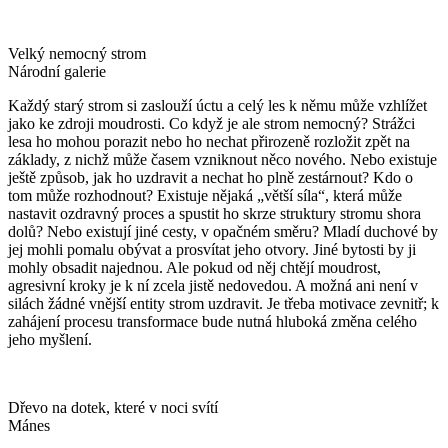
Velký nemocný strom
Národní galerie
Každý starý strom si zaslouží úctu a celý les k němu může vzhlížet
jako ke zdroji moudrosti. Co když je ale strom nemocný? Strážci
lesa ho mohou porazit nebo ho nechat přirozeně rozložit zpět na
základy, z nichž může časem vzniknout něco nového. Nebo existuje
ještě způsob, jak ho uzdravit a nechat ho plně zestárnout? Kdo o
tom může rozhodnout? Existuje nějaká „větší síla“, která může
nastavit ozdravný proces a spustit ho skrze struktury stromu shora
dolů? Nebo existují jiné cesty, v opačném směru? Mladí duchové by
jej mohli pomalu obývat a prosvítat jeho otvory. Jiné bytosti by ji
mohly obsadit najednou. Ale pokud od něj chtějí moudrost,
agresivní kroky je k ní zcela jistě nedovedou. A možná ani není v
silách žádné vnější entity strom uzdravit. Je třeba motivace zevnitř; k
zahájení procesu transformace bude nutná hluboká změna celého
jeho myšlení.
Dřevo na dotek, které v noci svítí
Mánes