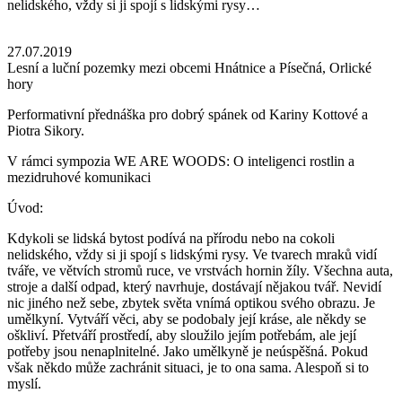
nelidského, vždy si ji spojí s lidskými rysy…
27.07.2019
Lesní a luční pozemky mezi obcemi Hnátnice a Písečná, Orlické
hory
Performativní přednáška pro dobrý spánek od Kariny Kottové a
Piotra Sikory.
V rámci sympozia WE ARE WOODS: O inteligenci rostlin a
mezidruhové komunikaci
Úvod:
Kdykoli se lidská bytost podívá na přírodu nebo na cokoli
nelidského, vždy si ji spojí s lidskými rysy. Ve tvarech mraků vidí
tváře, ve větvích stromů ruce, ve vrstvách hornin žíly. Všechna auta,
stroje a další odpad, který navrhuje, dostávají nějakou tvář. Nevidí
nic jiného než sebe, zbytek světa vnímá optikou svého obrazu. Je
umělkyní. Vytváří věci, aby se podobaly její kráse, ale někdy se
oškliví. Přetváří prostředí, aby sloužilo jejím potřebám, ale její
potřeby jsou nenaplnitelné. Jako umělkyně je neúspěšná. Pokud
však někdo může zachránit situaci, je to ona sama. Alespoň si to
myslí.