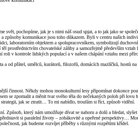
uhové komunikaci
me svět, pochopíme, jak je s nimi náš osud spjat, a to jak jako se spol
ík a způsoby komunikace jsou toho důkazem. Byli v centru našich indivi
ůdci, laboratorním objektem a spolupracovníkem, symbolizují duchovní
 těl prostřednictvím chovatelské záliby a samozřejmě především vztah l
ální roli v kontrole lidských populací a v našem chápání vztahu mezi přír
a a od přátel, umělců, kurátorů, filozofů, domácích mazlíčků, hostů n
dnější činnost. Někdy mohou monokulturní lesy připomínat dokonce pouš
em se zpomalit a měnit tvar svého těla do nečekaných poloh při lovu hu
rategii, jak se ztratit… To mi nabídlo, troufám si říct, způsob vidění.
í. Způsob, který nám umožňuje dívat se nahoru a dolů a hledat, slyšet d
ředstavit si paralelní životy – zobákovité a opeřené perspektivy… Mou
olečnosti, jak budeme rozvíjet příběhy s různými rozpětími křídel.