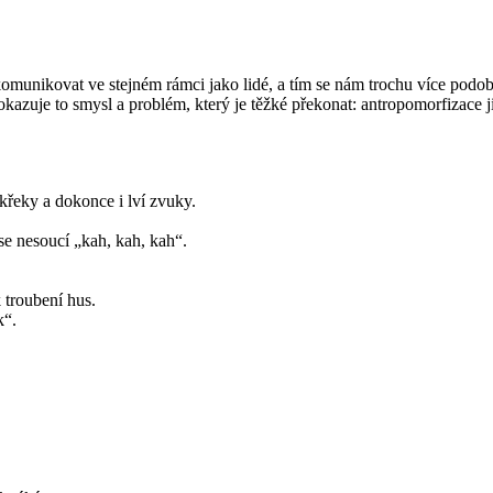
komunikovat ve stejném rámci jako lidé, a tím se nám trochu více podo
 Dokazuje to smysl a problém, který je těžké překonat: antropomorfizace 
řeky a dokonce i lví zvuky.
 se nesoucí „kah, kah, kah“.
 troubení hus.
k“.