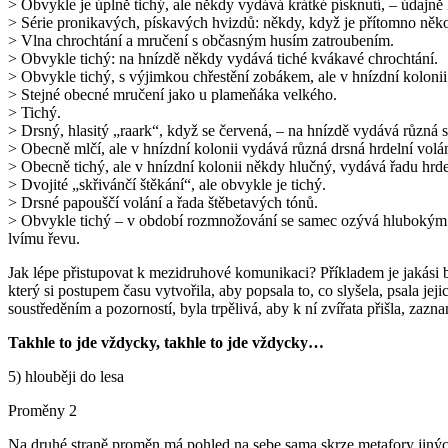
> Obvykle je úplně tichý, ale někdy vydává krátké písknutí, – údajně
> Série pronikavých, pískavých hvizdů: někdy, když je přítomno něko
> Vlna chrochtání a mručení s občasným husím zatroubením.
> Obvykle tichý: na hnízdě někdy vydává tiché kvákavé chrochtání.
> Obvykle tichý, s výjimkou chřestění zobákem, ale v hnízdní kolonii
> Stejné obecné mručení jako u plameňáka velkého.
> Tichý.
> Drsný, hlasitý „raark“, když se červená, – na hnízdě vydává různá 
> Obecně mlčí, ale v hnízdní kolonii vydává různá drsná hrdelní volán
> Obecně tichý, ale v hnízdní kolonii někdy hlučný, vydává řadu hrde
> Dvojité „skřivánčí štěkání“, ale obvykle je tichý.
> Drsné papouščí volání a řada štěbetavých tónů.
> Obvykle tichý – v období rozmnožování se samec ozývá hlubokým 
lvímu řevu.
Jak lépe přistupovat k mezidruhové komunikaci? Příkladem je jakási bá
který si postupem času vytvořila, aby popsala to, co slyšela, psala jej
soustředěním a pozorností, byla trpělivá, aby k ní zvířata přišla, za
Takhle to jde vždycky, takhle to jde vždycky…
5) hlouběji do lesa
Proměny 2
Na druhé straně proměn má pohled na sebe sama skrze metafory jiných ž