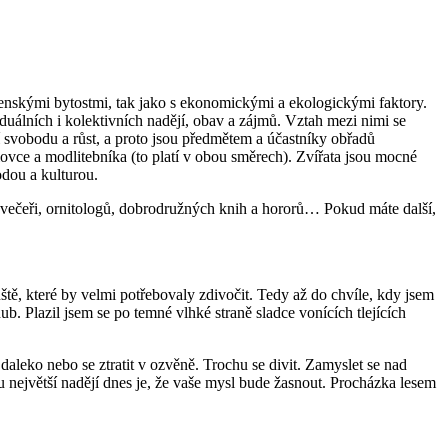
ečenskými bytostmi, tak jako s ekonomickými a ekologickými faktory.
duálních i kolektivních nadějí, obav a zájmů. Vztah mezi nimi se
 svobodu a růst, a proto jsou předmětem a účastníky obřadů
ovce a modlitebníka (to platí v obou směrech). Zvířata jsou mocné
odou a kulturou.
a večeři, ornitologů, dobrodružných knih a hororů… Pokud máte další,
tě, které by velmi potřebovaly zdivočit. Tedy až do chvíle, kdy jsem
b. Plazil jsem se po temné vlhké straně sladce vonících tlejících
aleko nebo se ztratit v ozvěně. Trochu se divit. Zamyslet se nad
 největší nadějí dnes je, že vaše mysl bude žasnout. Procházka lesem