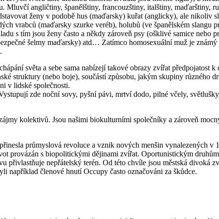
 Mluvčí angličtiny, španělštiny, francouzštiny, italštiny, maďarštiny, r
dstavovat ženy v podobě hus (maďarsky) kuřat (anglicky), ale nikoliv s
edých vrabců (maďarsky szurke veréb), holubů (ve španělském slangu pro
uladu s tím jsou ženy často a někdy zároveň psy (ošklivé samice nebo pr
bezpečné šelmy maďarsky) atd… Zatímco homosexuální muž je známý tím
.
 chápání světa a sebe sama nabízejí takové obrazy zvířat předpojatost k 
ké struktury (nebo boje), součástí způsobu, jakým skupiny různého dru
i v lidské společnosti.
tupují zde noční sovy, pyšní pávi, mrtví dodo, pilné včely, světlušky, va
ájmy kolektivů. Jsou našimi biokulturními společníky a zároveň mocnými
 přinesla průmyslová revoluce a vznik nových menšin vynalezených v 19.
život provázán s biopolitickými dějinami zvířat. Oportunistickým druhům,
ovu přivlastňuje nepřátelský terén. Od této chvíle jsou městská divoká
tí byli například členové hnutí Occupy často označováni za škůdce.