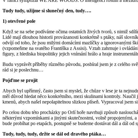
V rámci sympozia WE ARE WOODS: O inteligenci rostlin a mezidr
Tudy tudy, užijme si slunečný den, tudy….
1) otevřené pole
Když se na sebe podíváme očima ostatních živých tvorů, s nimiž sdílí
Lidé mají dlouhou historii provázanosti konkrétně s ptáky, náš slovn
odvíjí od toho, že jsou milými domácími mazlíčky a ignorovanými šk
(vzpomeňme na svatého Františka z Assisi). Vztah zahrnuje i ovládání
figury, z hlediska biopolitiky jejich vnímání hrálo a hraje instrument
Budu vyprávět příběhy různého původu, posbíral jsem je z celého svět
rád si je poslechnu…
Pojďme se projít
Abych byl upřímný, často jsem si myslel, že chůze v lese je ta nejnu
měl důvod hledat něco konkrétního, mezi skulinami kontroly. Naučil js
kmenů, abych našel nepolapitelnou slizkou plíseň. Vypracoval jsem si st
Po celou dobu této procházky po Orlí hoře navrhuji způsob naslouchán
některými vzpomínkami a jinými skutečnostmi, volně propojenými, a p
bude probíhat po etapách, postupně se budeme dostávat dál a dál od sp
Tudy, tudy, tudy, držte se dál od dravého ptáka…