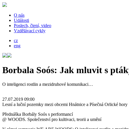
O nás
Události
Poslech, čtení, video
Vzdělávací cykly
cz
eng
Borbala Soós: Jak mluvit s ptá
O inteligenci rostlin a mezidruhové komunikaci…
27.07.2019 09:00
Lesní a luční pozemky mezi obcemi Hnátnice a Písečná Orlické hory
Přednáška Borbály Soós s performancí
@ WOODS. Společenství pro kultivaci, teorii a umění