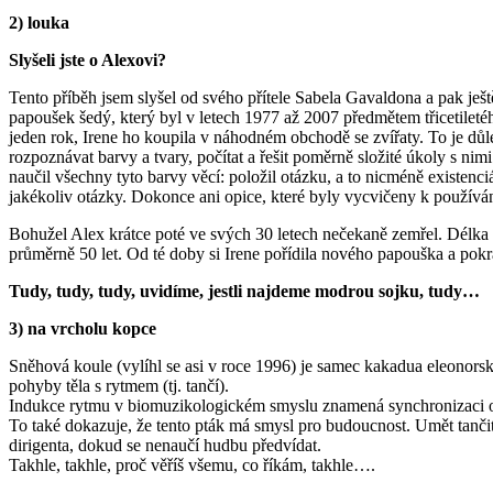
2) louka
Slyšeli jste o Alexovi?
Tento příběh jsem slyšel od svého přítele Sabela Gavaldona a pak ješ
papoušek šedý, který byl v letech 1977 až 2007 předmětem třicetilet
jeden rok, Irene ho koupila v náhodném obchodě se zvířaty. To je důle
rozpoznávat barvy a tvary, počítat a řešit poměrně složité úkoly s ni
naučil všechny tyto barvy věcí: položil otázku, a to nicméně existenci
jakékoliv otázky. Dokonce ani opice, které byly vycvičeny k používán
Bohužel Alex krátce poté ve svých 30 letech nečekaně zemřel. Délka živ
průměrně 50 let. Od té doby si Irene pořídila nového papouška a pok
Tudy, tudy, tudy, uvidíme, jestli najdeme modrou sojku, tudy…
3) na vrcholu kopce
Sněhová koule (vylíhl se asi v roce 1996) je samec kakadua eleonors
pohyby těla s rytmem (tj. tančí).
Indukce rytmu v biomuzikologickém smyslu znamená synchronizaci o
To také dokazuje, že tento pták má smysl pro budoucnost. Umět tančit
dirigenta, dokud se nenaučí hudbu předvídat.
Takhle, takhle, proč věříš všemu, co říkám, takhle….