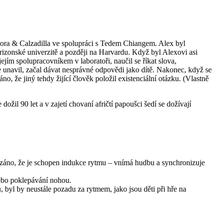
Allora & Calzadilla ve spolupráci s Tedem Chiangem. Alex byl
rizonské univerzitě a později na Harvardu. Když byl Alexovi asi
ejím spolupracovníkem v laboratoři, naučil se říkat slova,
se unavil, začal dávat nesprávné odpovědi jako dítě. Nakonec, když se
o, že jiný tehdy žijící člověk položil existenciální otázku. (Vlastně
žil 90 let a v zajetí chovaní afričtí papoušci šedí se dožívají
kázáno, že je schopen indukce rytmu – vnímá hudbu a synchronizuje
ebo poklepávání nohou.
 byl by neustále pozadu za rytmem, jako jsou děti při hře na