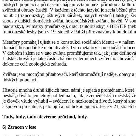
lidských populací a při našem chápání vztahu mezi přírodou a kulturou.
zvířecími obrazy častěji. V každém z těchto jazyků je zcela běžné pře
holubic (francouzsky), ošklivých káčátek, malých vrabců (italsky), š
spousty dalších domácích zvířat, hospodářských zvířat a havěti. V so
maďarsky), lví matky (maďarsky), draci (autoritářsky) a BESTIE (ne
francouzské lesby jsou v 19. století v Paříži přirovnávány k buldokům
Metafory pomáhají ujistit se o konstrukci sociálních identit – v našem
domácí, hospodářské nebo divoké. Tyto metafory jsou součástí mocens
V dobrém i zlém se v tato zvířata proměňujeme tak, jak jsme definován
Lidské chování je také často chápáno v termínech zvířecího chování. Vys
dokonce celá zoologická zahrada.
Zvířata jsou mocnými přitahovači, kteří shromažďují naděje, obavy a z
lidských populací.
Historie mnoha druhů žijících mezi námi je spjata s proměnami, které
bestiář, dává to jen letmý pohled na to, jak je zemědělský i městský 
je člověk všude vyhubil – svědectví o nezkrotném životě, který si zn
a správou prostituce, patologií a politickou agitací. Ještě v 21. stole
Tudy, tudy, tady otevřeme průchod, tudy.
6) Ztracen v lese