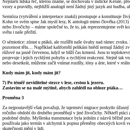
Nejstarší lidská řeč, kterou známe, se dochovala v indické Kérale, p
vzory a pravidly, nejbližší analogií není žádný jiný jazyk ani hudba, al
Semióza (vytváření a interpretace znaků) prostupuje a konstituuje ž
Kohn ve svém spise Jak myslí lesy, K antologii mimo člověka (2013) po
nebo živočichy – máme společné to, že to, jak reprezentujeme svět kol
světa i naše přežití.
O sémiotice: zůstat u ptáků, ale rozšířit naše úvahy nad rámec zvuku
pozornost tělu… Například kalifornští pelikáni hnědí nemají žádný zv
růžové na jasně červenou, když se blíží čas krmení. Jsou to teplokrevn
projevuje i jejich rychlými pohyby a rychlými reakcemi. Stejně tak v
nebo desetkrát, můžeme začít vnímat rozdíly, tóny a árie, které v re
Kudy mám jít, kudy mám jít?
7) Po téměř neviditelné stezce v lese, cestou k jezeru.
Zastavím se na malé mýtině, abych zahlédl na obloze ptáka…
Proměna 3
Za nejpoutavější však považuji, že tajemství migrace poskytlo úžasný
ročního období do druhého proměňují v jiné živočichy. Někteří ptáci z
podobné druhy. Myšlenka transmutace byla jedním z názvů běžně použ
používala jako termín v alchymii k popisu přeměny obecných kovů ve zl
skutečnosti mění v lidi.