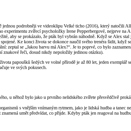
tě jednou podrobněji ve videoklipu Velké ticho (2016), který natočili 
ého experimentu zvířecí psycholožky Irene Pepperbergové, nejprve na A
žité, aby se prokázalo, že pták byl vybrán náhodně. Když se Alex stal j
mi spojené. Ke konci života se dokonce naučil svého trenéra šidit, když 
ální: zeptal se „Jakou barvu má Alex?“. Je to poprvé, co bylo zaznamenán
í znakové řeči, dosud nikdy nepoložily jedinou otázku).
ota papoušků šedých ve volné přírodě je až 80 let, jeden exemplář se do
račuje ve svých pokusech.
kého, u něhož bylo jako u prvního nelidského zvířete přesvědčivě pro
rganismů s vnějším vnímaným rytmem, jako je lidská hudba a tanec n
 znamená umět předvídat, co přijde. Kdyby pták jen reagoval na hudbu,