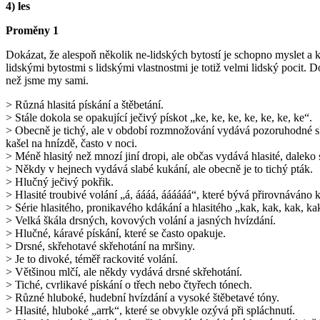
4) les
Proměny 1
Dokázat, že alespoň několik ne-lidských bytostí je schopno myslet a 
lidskými bytostmi s lidskými vlastnostmi je totiž velmi lidský pocit.
než jsme my sami.
> Různá hlasitá pískání a štěbetání.
> Stále dokola se opakující ječivý pískot „ke, ke, ke, ke, ke, ke, ke“.
> Obecně je tichý, ale v období rozmnožování vydává pozoruhodné sk
kašel na hnízdě, často v noci.
> Méně hlasitý než mnozí jiní dropi, ale občas vydává hlasité, daleko
> Někdy v hejnech vydává slabé kukání, ale obecně je to tichý pták.
> Hlučný ječivý pokřik.
> Hlasité troubivé volání „á, áááá, áááááá“, které bývá přirovnáváno k
> Série hlasitého, pronikavého kdákání a hlasitého „kak, kak, kak, ka
> Velká škála drsných, kovových volání a jasných hvízdání.
> Hlučné, káravé pískání, které se často opakuje.
> Drsné, skřehotavé skřehotání na mršiny.
> Je to divoké, téměř rackovité volání.
> Většinou mlčí, ale někdy vydává drsné skřehotání.
> Tiché, cvrlikavé pískání o třech nebo čtyřech tónech.
> Různé hluboké, hudební hvízdání a vysoké štěbetavé tóny.
> Hlasité, hluboké „arrk“, které se obvykle ozývá při spláchnutí.