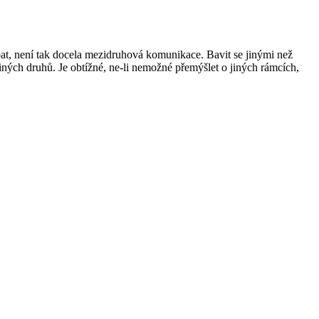
bat, není tak docela mezidruhová komunikace. Bavit se jinými než
jiných druhů. Je obtížné, ne-li nemožné přemýšlet o jiných rámcích,