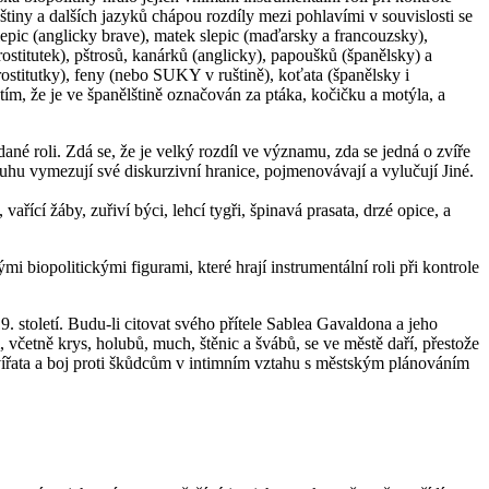
uštiny a dalších jazyků chápou rozdíly mezi pohlavími v souvislosti se
lepic (anglicky brave), matek slepic (maďarsky a francouzsky),
stitutek), pštrosů, kanárků (anglicky), papoušků (španělsky) a
ostitutky), feny (nebo SUKY v ruštině), koťata (španělsky i
, že je ve španělštině označován za ptáka, kočičku a motýla, a
dané roli. Zdá se, že je velký rozdíl ve významu, zda se jedná o zvíře
hu vymezují své diskurzivní hranice, pojmenovávají a vylučují Jiné.
řící žáby, zuřiví býci, lehcí tygři, špinavá prasata, drzé opice, a
 biopolitickými figurami, které hrají instrumentální roli při kontrole
 století. Budu-li citovat svého přítele Sablea Gavaldona a jeho
 včetně krys, holubů, much, štěnic a švábů, se ve městě daří, přestože
 zvířata a boj proti škůdcům v intimním vztahu s městským plánováním