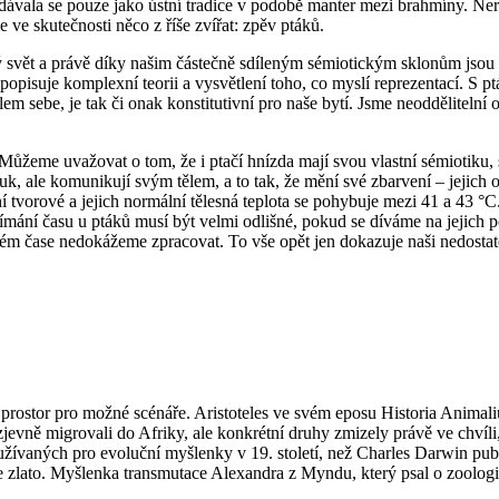
ředávala se pouze jako ústní tradice v podobě manter mezi brahmíny. Ne
e ve skutečnosti něco z říše zvířat: zpěv ptáků.
ivý svět a právě díky našim částečně sdíleným sémiotickým sklonům jso
pisuje komplexní teorii a vysvětlení toho, co myslí reprezentací. S pt
em sebe, je tak či onak konstitutivní pro naše bytí. Jsme neoddělitelní
. Můžeme uvažovat o tom, že i ptačí hnízda mají svou vlastní sémiotik
uk, ale komunikují svým tělem, a to tak, že mění své zbarvení – jejich
í tvorové a jejich normální tělesná teplota se pohybuje mezi 41 a 43 °C
nímání času u ptáků musí být velmi odlišné, pokud se díváme na jejich
álném čase nedokážeme zpracovat. To vše opět jen dokazuje naši nedostat
 prostor pro možné scénáře. Aristoteles ve svém eposu Historia Animal
jevně migrovali do Afriky, ale konkrétní druhy zmizely právě ve chvíli
ívaných pro evoluční myšlenky v 19. století, než Charles Darwin pub
ato. Myšlenka transmutace Alexandra z Myndu, který psal o zoologii a vě