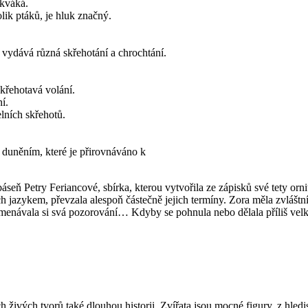
 kváká.
lik ptáků, je hluk značný.
 vydává různá skřehotání a chrochtání.
skřehotavá volání.
í.
lních skřehotů.
duněním, které je přirovnáváno k
seň Petry Feriancové, sbírka, kterou vytvořila ze zápisků své tety orn
ich jazykem, převzala alespoň částečně jejich termíny. Zora měla zvláštní
znamenávala si svá pozorování… Kdyby se pohnula nebo dělala příliš velk
ivých tvorů také dlouhou historii. Zvířata jsou mocné figury, z hlediska