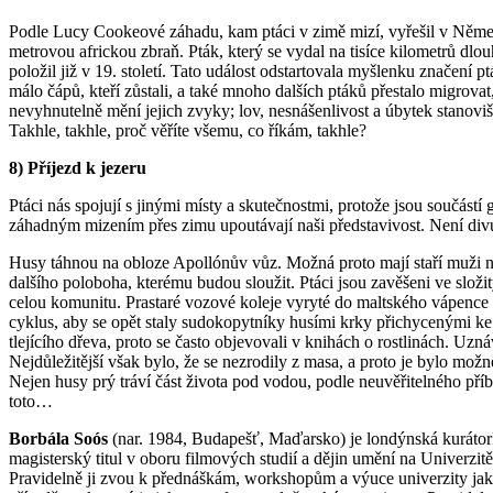
Podle Lucy Cookeové záhadu, kam ptáci v zimě mizí, vyřešil v Němec
metrovou africkou zbraň. Pták, který se vydal na tisíce kilometrů dlou
položil již v 19. století. Tato událost odstartovala myšlenku značen
málo čápů, kteří zůstali, a také mnoho dalších ptáků přestalo migrov
nevyhnutelně mění jejich zvyky; lov, nesnášenlivost a úbytek stanovi
Takhle, takhle, proč věříte všemu, co říkám, takhle?
8) Příjezd k jezeru
Ptáci nás spojují s jinými místy a skutečnostmi, protože jsou součást
záhadným mizením přes zimu upoutávají naši představivost. Není divu, 
Husy táhnou na obloze Apollónův vůz. Možná proto mají staří muži na
dalšího poloboha, kterému budou sloužit. Ptáci jsou zavěšeni ve slož
celou komunitu. Prastaré vozové koleje vyryté do maltského vápence 
cyklus, aby se opět staly sudokopytníky husími krky přichycenými ke 
tlejícího dřeva, proto se často objevovali v knihách o rostlinách. Uzná
Nejdůležitější však bylo, že se nezrodily z masa, a proto je bylo 
Nejen husy prý tráví část života pod vodou, podle neuvěřitelného příběh
toto…
Borbála Soós
(nar. 1984, Budapešť, Maďarsko) je londýnská kurátork
magisterský titul v oboru filmových studií a dějin umění na Univerz
Pravidelně ji zvou k přednáškám, workshopům a výuce univerzity jako 