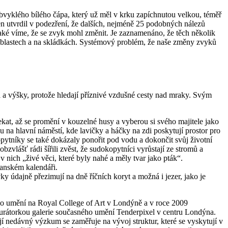
vyklého bílého čápa, který už měl v krku zapíchnutou velkou, téměř
 jen utvrdil v podezření, že dalších, nejméně 25 podobných nálezů
 také víme, že se zvyk mohl změnit. Je zaznamenáno, že těch několik
ch oblastech a na skládkách. Systémový problém, že naše změny zvyků
ma a výšky, protože hledají příznivé vzdušné cesty nad mraky. Svým
at, až se promění v kouzelné husy a vyberou si svého majitele jako
 na hlavní náměstí, kde lavičky a háčky na zdi poskytují prostor pro
ytníky se také dokázaly ponořit pod vodu a dokončit svůj životní
vlášť rádi šířili zvěst, že sudokopytníci vyrůstají ze stromů a
 v nich „živé věci, které byly nahé a měly tvar jako pták“.
ťanském kalendáři.
vky údajně přezimují na dně říčních koryt a možná i jezer, jako je
ého umění na Royal College of Art v Londýně a v roce 2009
 kurátorkou galerie současného umění Tenderpixel v centru Londýna.
í nedávný výzkum se zaměřuje na vývoj struktur, které se vyskytují v