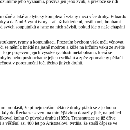
rozumíme jeho významu, přežívá jen jeho zvuk, a přestože se řídí
u možné a také analyticky komplexní vztahy mezi více druhy. Eduardo
áky a dalšími živými tvory – ať už bakteriemi, rostlinami, houbami
 od svých souputníků a jsme na nich závislí, pokud jde o naše chápání
u, struktury, rytmy a komunikaci. Prozatím bychom však měli věnovat
 oči se mění z hnědé na jasně modrou a kůže na krčním vaku ze světle
. To je projevem jejich vysoké rychlosti metabolismu, která se
 pohyby nebo posloucháme jejich cvrlikání a zpěv zpomalený pětkrát
ečnost v porozumění řeči těchto jiných druhů.
ium prohlásil, že přinejmenším některé druhy ptáků se z jednoho
, kdy do Řecka ze severu na mírnější zimu dorazily jiné, na pohled
likoval knihu O původu druhů (1859). Transmutace se již dříve
štění, asi 400 let po Aristotelovi, tvrdila, že starší čápi se ve