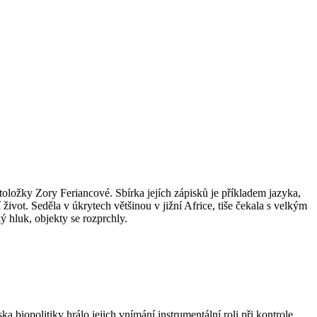
itoložky Zory Feriancové. Sbírka jejích zápisků je příkladem jazyka,
 život. Seděla v úkrytech většinou v jižní Africe, tiše čekala s velkým
ý hluk, objekty se rozprchly.
 biopolitiky hrálo jejich vnímání instrumentální roli při kontrole