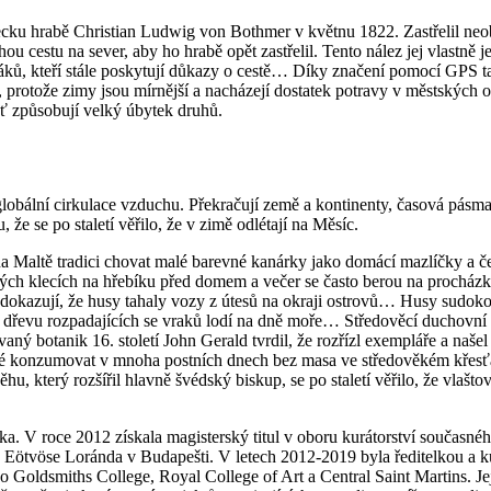
ku hrabě Christian Ludwig von Bothmer v květnu 1822. Zastřelil neob
hou cestu na sever, aby ho hrabě opět zastřelil. Tento nález jej vlastně
í ptáků, kteří stále poskytují důkazy o cestě… Díky značení pomocí GPS
at, protože zimy jsou mírnější a nacházejí dostatek potravy v městský
šť způsobují velký úbytek druhů.
í globální cirkulace vzduchu. Překračují země a kontinenty, časová pás
že se po staletí věřilo, že v zimě odlétají na Měsíc.
 Maltě tradici chovat malé barevné kanárky jako domácí mazlíčky a ček
itých klecích na hřebíku před domem a večer se často berou na procházku
dokazují, že husy tahaly vozy z útesů na okraji ostrovů… Husy sudokop
dřevu rozpadajících se vraků lodí na dně moře… Středověcí duchovní obz
vaný botanik 16. století John Gerald tvrdil, že rozřízl exempláře a našel
možné konzumovat v mnoha postních dnech bez masa ve středověkém křes
u, který rozšířil hlavně švédský biskup, se po staletí věřilo, že vlašto
a. V roce 2012 získala magisterský titul v oboru kurátorství současn
itě Eötvöse Loránda v Budapešti. V letech 2012-2019 byla ředitelkou a
Goldsmiths College, Royal College of Art a Central Saint Martins. Jej