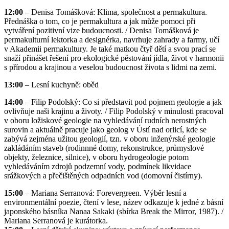
12:00
– Denisa Tomášková: Klima, společnost a permakultura.
Přednáška o tom, co je permakultura a jak může pomoci při
vytváření pozitivní vize budoucnosti. / Denisa Tomášková je
permakulturní lektorka a designérka, navrhuje zahrady a farmy, učí
v Akademii permakultury. Je také matkou čtyř dětí a svou prací se
snaží přinášet řešení pro ekologické pěstování jídla, život v harmonii
s přírodou a krajinou a veselou budoucnost života s lidmi na zemi.
13:00
– Lesní kuchyně: oběd
14:00
– Filip Podolský: Co si představit pod pojmem geologie a jak
ovlivňuje naši krajinu a životy. / Filip Podolský v minulosti pracoval
v oboru ložiskové geologie na vyhledávání rudních nerostných
surovin a aktuálně pracuje jako geolog v Ústí nad orlicí, kde se
zabývá zejména užitou geologií, tzn. v oboru inženýrské geologie
zakládáním staveb (rodinnné domy, rekonstrukce, průmyslové
objekty, železnice, silnice), v oboru hydrogeologie potom
vyhledáváním zdrojů podzemní vody, podmínek likvidace
srážkových a přečištěných odpadních vod (domovní čistírny).
15:00
– Mariana Serranová: Forevergreen. Výběr lesní a
environmentální poezie, čtení v lese, název odkazuje k jedné z básní
japonského básníka Nanaa Sakaki (sbírka Break the Mirror, 1987). /
Mariana Serranová je kurátorka.