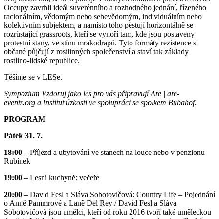
Occupy zavrhli ideál suverénního a rozhodného jednání, řízeného
racionálním, vědomým nebo sebevědomým, individuálním nebo
kolektivním subjektem, a namísto toho pěstují horizontálně se
rozrůstající grassroots, kteří se vynoří tam, kde jsou postaveny
protestní stany, ve stínu mrakodrapů. Tyto formáty rezistence si
občané půjčují z rostlinných společenství a staví tak základy
rostlino-lidské republice.
Těšíme se v LESe.
Sympozium Vzdoruj jako les pro vás připravují Are | are-
events.org a Institut úzkosti ve spolupráci se spolkem Bubahof.
PROGRAM
Pátek 31. 7.
18:00
– Příjezd a ubytování ve stanech na louce nebo v penzionu
Rubínek
19:00
– Lesní kuchyně: večeře
20:00
– David Fesl a Sláva Sobotovičová: Country Life – Pojednání
o Anně Pammrové a Laně Del Rey / David Fesl a Sláva
Sobotovičová jsou umělci, kteří od roku 2016 tvoří také uměleckou