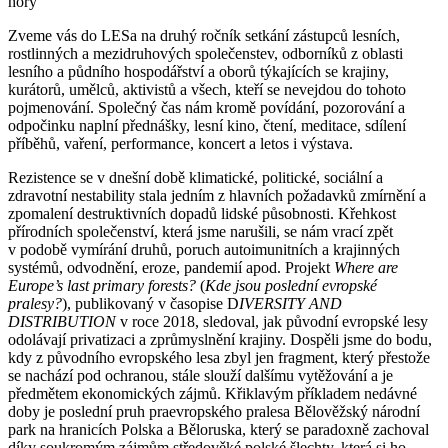
hory
Zveme vás do LESa na druhý ročník setkání zástupců lesních,
rostlinných a mezidruhových společenstev, odborníků z oblasti
lesního a půdního hospodářství a oborů týkajících se krajiny,
kurátorů, umělců, aktivistů a všech, kteří se nevejdou do tohoto
pojmenování. Společný čas nám kromě povídání, pozorování a
odpočinku naplní přednášky, lesní kino, čtení, meditace, sdílení
příběhů, vaření, performance, koncert a letos i výstava.
Rezistence se v dnešní době klimatické, politické, sociální a
zdravotní nestability stala jedním z hlavních požadavků zmírnění a
zpomalení destruktivních dopadů lidské působnosti. Křehkost
přírodních společenství, která jsme narušili, se nám vrací zpět
v podobě vymírání druhů, poruch autoimunitních a krajinných
systémů, odvodnění, eroze, pandemií apod. Projekt
Where are
Europe’s last primary forests?
(
Kde jsou poslední evropské
pralesy?
), publikovaný v časopise D
IVERSITY AND
DISTRIBUTION
v roce 2018, sledoval, jak původní evropské lesy
odolávají privatizaci a zprůmyslnění krajiny. Dospěli jsme do bodu,
kdy z původního evropského lesa zbyl jen fragment, který přestože
se nachází pod ochranou, stále slouží dalšímu vytěžování a je
předmětem ekonomických zájmů. Křiklavým příkladem nedávné
doby je poslední pruh praevropského pralesa Bělověžský národní
park na hranicích Polska a Běloruska, který se paradoxně zachoval
díky soukromým zájmům středověké polské šlechty, která si ho