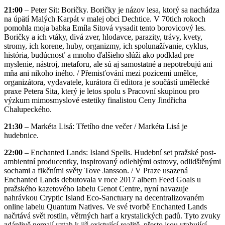
21:00
– Peter Sit: Boričky. Boričky je názov lesa, ktorý sa nachádza
na úpätí Malých Karpát v malej obci Dechtice. V 70tich rokoch
pomohla moja babka Emíla Sitová vysadit tento borovicový les.
Boričky a ich vtáky, divá zver, hlodavce, parazity, trávy, kvety,
stromy, ich korene, huby, organizmy, ich spolunažívanie, cyklus,
história, budúcnosť a mnoho ďalšieho slúži ako podklad pre
myslenie, nástroj, metaforu, ale sú aj samostatné a nepotrebujú ani
mňa ani nikoho iného. / Přemisťování mezi pozicemi umělce,
organizátora, vydavatele, kurátora či editora je součástí umělecké
praxe Petera Sita, který je letos spolu s Pracovní skupinou pro
výzkum mimosmyslové estetiky finalistou Ceny Jindřicha
Chalupeckého.
21:30
– Markéta Lisá: Třetího dne večer / Markéta Lisá je
hudebnice.
22:00
– Enchanted Lands: Island Spells. Hudební set pražské post-
ambientní producentky, inspirovaný odlehlými ostrovy, odlidštěnými
sochami a fikčními světy Tove Jansson. / V Praze usazená
Enchanted Lands debutovala v roce 2017 albem Feed Goals u
pražského kazetového labelu Genot Centre, nyní navazuje
nahrávkou Cryptic Island Eco-Sanctuary na decentralizovaném
online labelu Quantum Natives. Ve své tvorbě Enchanted Lands
načrtává svět rostlin, větrných harf a krystalických padů. Tyto zvuky
zdánlivě nemají vztah k již existující realitě, přesto jsou vtahující,