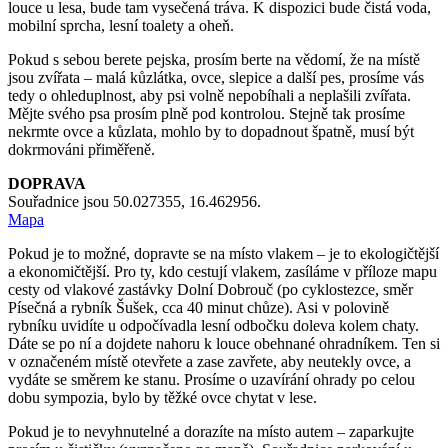
louce u lesa, bude tam vysečená tráva. K dispozici bude čistá voda,
mobilní sprcha, lesní toalety a oheň.
Pokud s sebou berete pejska, prosím berte na vědomí, že na místě
jsou zvířata – malá kůzlátka, ovce, slepice a další pes, prosíme vás
tedy o ohleduplnost, aby psi volně nepobíhali a neplašili zvířata.
Mějte svého psa prosím plně pod kontrolou. Stejně tak prosíme
nekrmte ovce a kůzlata, mohlo by to dopadnout špatně, musí být
dokrmováni přiměřeně.
DOPRAVA
Souřadnice jsou 50.027355, 16.462956.
Mapa
Pokud je to možné, dopravte se na místo vlakem – je to ekologičtější
a ekonomičtější. Pro ty, kdo cestují vlakem, zasíláme v příloze mapu
cesty od vlakové zastávky Dolní Dobrouč (po cyklostezce, směr
Písečná a rybník Šušek, cca 40 minut chůze). Asi v polovině
rybníku uvidíte u odpočívadla lesní odbočku doleva kolem chaty.
Dáte se po ní a dojdete nahoru k louce obehnané ohradníkem. Ten si
v označeném místě otevřete a zase zavřete, aby neutekly ovce, a
vydáte se směrem ke stanu. Prosíme o uzavírání ohrady po celou
dobu sympozia, bylo by těžké ovce chytat v lese.
Pokud je to nevyhnutelné a dorazíte na místo autem – zaparkujte