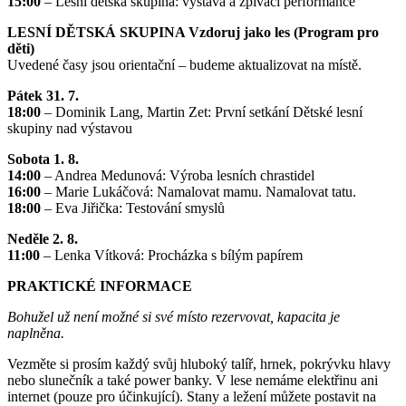
15:00
– Lesní dětská skupina: výstava a zpívací performance
LESNÍ DĚTSKÁ SKUPINA Vzdoruj jako les (Program pro
děti)
Uvedené časy jsou orientační – budeme aktualizovat na místě.
Pátek 31. 7.
18:00
– Dominik Lang, Martin Zet: První setkání Dětské lesní
skupiny nad výstavou
Sobota 1. 8.
14:00
– Andrea Medunová: Výroba lesních chrastidel
16:00
– Marie Lukáčová: Namalovat mamu. Namalovat tatu.
18:00
– Eva Jiřička: Testování smyslů
Neděle 2. 8.
11:00
– Lenka Vítková: Procházka s bílým papírem
PRAKTICKÉ INFORMACE
Bohužel už není možné si své místo rezervovat, kapacita je
naplněna.
Vezměte si prosím každý svůj hluboký talíř, hrnek, pokrývku hlavy
nebo slunečník a také power banky. V lese nemáme elektřinu ani
internet (pouze pro účinkující). Stany a ležení můžete postavit na