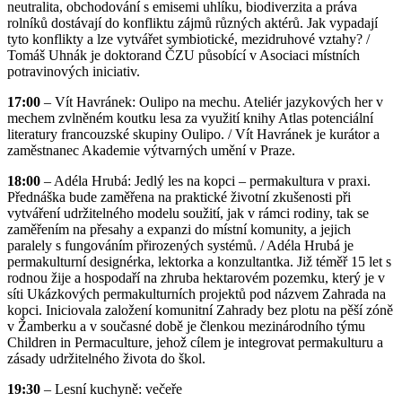
neutralita, obchodování s emisemi uhlíku, biodiverzita a práva
rolníků dostávají do konfliktu zájmů různých aktérů. Jak vypadají
tyto konflikty a lze vytvářet symbiotické, mezidruhové vztahy? /
Tomáš Uhnák je doktorand ČZU působící v Asociaci místních
potravinových iniciativ.
17:00
– Vít Havránek: Oulipo na mechu. Ateliér jazykových her v
mechem zvlněném koutku lesa za využití knihy Atlas potenciální
literatury francouzské skupiny Oulipo. / Vít Havránek je kurátor a
zaměstnanec Akademie výtvarných umění v Praze.
18:00
– Adéla Hrubá: Jedlý les na kopci – permakultura v praxi.
Přednáška bude zaměřena na praktické životní zkušenosti při
vytváření udržitelného modelu soužití, jak v rámci rodiny, tak se
zaměřením na přesahy a expanzi do místní komunity, a jejich
paralely s fungováním přirozených systémů. / Adéla Hrubá je
permakulturní designérka, lektorka a konzultantka. Již téměř 15 let s
rodnou žije a hospodaří na zhruba hektarovém pozemku, který je v
síti Ukázkových permakulturních projektů pod názvem Zahrada na
kopci. Iniciovala založení komunitní Zahrady bez plotu na pěší zóně
v Žamberku a v současné době je členkou mezinárodního týmu
Children in Permaculture, jehož cílem je integrovat permakulturu a
zásady udržitelného života do škol.
19:30
– Lesní kuchyně: večeře