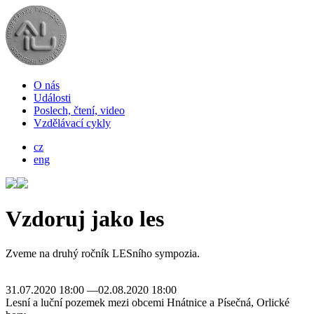
O nás
Události
Poslech, čtení, video
Vzdělávací cykly
cz
eng
Vzdoruj jako les
Zveme na druhý ročník LESního sympozia.
31.07.2020 18:00 —02.08.2020 18:00
Lesní a luční pozemek mezi obcemi Hnátnice a Písečná, Orlické