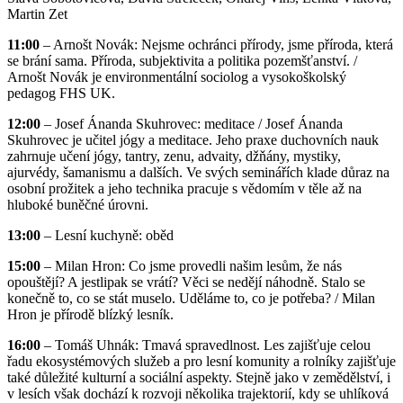
Martin Zet
11:00
– Arnošt Novák: Nejsme ochránci přírody, jsme příroda, která
se brání sama. Příroda, subjektivita a politika pozemšťanství. /
Arnošt Novák je environmentální sociolog a vysokoškolský
pedagog FHS UK.
12:00
– Josef Ánanda Skuhrovec: meditace / Josef Ánanda
Skuhrovec je učitel jógy a meditace. Jeho praxe duchovních nauk
zahrnuje učení jógy, tantry, zenu, advaity, džňány, mystiky,
ajurvédy, šamanismu a dalších. Ve svých seminářích klade důraz na
osobní prožitek a jeho technika pracuje s vědomím v těle až na
hluboké buněčné úrovni.
13:00
– Lesní kuchyně: oběd
15:00
– Milan Hron: Co jsme provedli našim lesům, že nás
opouštějí? A jestlipak se vrátí? Věci se nedějí náhodně. Stalo se
konečně to, co se stát muselo. Uděláme to, co je potřeba? / Milan
Hron je přírodě blízký lesník.
16:00
– Tomáš Uhnák: Tmavá spravedlnost. Les zajišťuje celou
řadu ekosystémových služeb a pro lesní komunity a rolníky zajišťuje
také důležité kulturní a sociální aspekty. Stejně jako v zemědělství, i
v lesích však dochází k rozvoji několika trajektorií, kdy se uhlíková