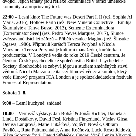
dvojici. Jejich tématy jsou reflexe komunikace v rámci umělecké
komunity a apropriovaný text.
22:00
– Lesní kino: The Future was Desert Part I, II (rež. Sophia Al
Maria, 2016), Hollow Earth (rež. New Mineral Collective – Emilija
Škarnulytė a Tanya Busse, 2013), Semente Exterminadora
[Exterminator Seed] (rež. Pedro Neves Marques, 2017), Slunce
vyřezávané tisíci let zářezů – Příběh vesnice Magino (rež. Šinsuke
Ogawa, 1986). Připravili kurátoři Tereza Porybná a Nicola
Marzano. / Tereza Porybná je kulturní manažerka, kurátorka a
producentka. V Londýně vedla do roku 2019 České centrum. Je
členkou České psychedelické společnosti a British Psychedelic
Society, dlouhodobě se zabývá jógou a studiem změněných stavů
vědomí. Nicola Marzano je italský filmový vědec a kurátor, který
vede filmový program ICA London a je spoluzakladatelem festivalu
Frames of Representation.
Sobota 1. 8.
9:00
– Lesní kuchyně: snídaně
10:00
– Vernisáž výstavy: Jan Boháč & Jonáš Richter, Daniela a
Linda Dostálkovy, David Fesl, Kristina Fingerland, Václav Girsa,
Denisa Langrová, Marie Lukáčová, Vojtěch Novák, Olbram
Pavlíček, Ruta Putramentaite, Anna Ročňová, Lucie Rosenfeldová,
Sláva Sobotovičová, David Střeleček, Ondřej Vinš, Lenka Vítková,