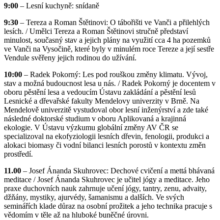
9:00
– Lesní kuchyně: snídaně
9:30
– Tereza a Roman Štětinovi: O tábořišti ve Vanči a přilehlých
lesích. / Umělci Tereza a Roman Štětinovi stručně představí
minulost, současný stav a jejich plány na využití cca 4 ha pozemků
ve Vanči na Vysočině, které byly v minulém roce Tereze a její sestře
Vendule svěřeny jejich rodinou do užívání.
10:00
– Radek Pokorný: Les pod rouškou změny klimatu. Vývoj,
stav a možná budoucnost lesa u nás. / Radek Pokorný je docentem v
oboru pěstění lesa a vedoucím Ústavu zakládání a pěstění lesů
Lesnické a dřevařské fakulty Mendelovy univerzity v Brně. Na
Mendelově univerzitě vystudoval obor lesní inženýrství a zde také
následné doktorské studium v oboru Aplikovaná a krajinná
ekologie. V Ústavu výzkumu globální změny AV ČR se
specializoval na ekofyziologii lesních dřevin, fenologii, produkci a
alokaci biomasy či vodní bilanci lesních porostů v kontextu změn
prostředí.
11.00
– Josef Ánanda Skuhrovec: Dechové cvičení a mettá bhávaná
meditace / Josef Ánanda Skuhrovec je učitel jógy a meditace. Jeho
praxe duchovních nauk zahrnuje učení jógy, tantry, zenu, advaity,
džňány, mystiky, ajurvédy, šamanismu a dalších. Ve svých
seminářích klade důraz na osobní prožitek a jeho technika pracuje s
vědomím v těle až na hluboké buněčné úrovni.