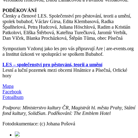
PODĚKOVÁNÍ
Členky a členové LES. Společenství pro pěstování, teorii a umění,
spolek bubahof, Václav Girsa, Edita Klembasová, Radka
Špaňhelová, Petra Hudcová, Juliana Höschlová, Radim a Kristián
Patkolovi, Eliška Štěrbová, Kateřina Turečková, Jaromír Verbík,
Dan Vlček, Blanka Procházková, Štěpán Tůma, obec Písečná
Sympozium Vzdoruj jako les pro vás připravují Are | are-events.org
a Institut úzkosti ve spolupráci se spolkem Bubahof.
LES – společenství pro pěstování, teorii a umění
Lesní a luční pozemek mezi obcemi Hnátnice a Písečná, Orlické
hory
Mapa
Facebook
Fotoalbum
Podpora: Ministerstvo kultury ČR, Magistrát hl. města Prahy, Státní
fond kultury, SolidSun
.
Poděkování: The Emblem Hotel
Fotodokumentace: (c) Johana Pošová