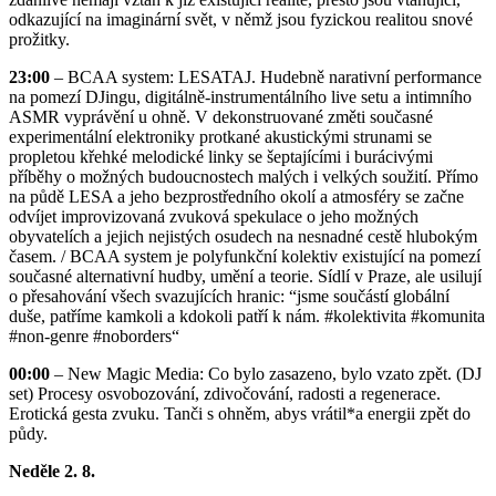
odkazující na imaginární svět, v němž jsou fyzickou realitou snové
prožitky.
23:00
– BCAA system: LESATAJ. Hudebně narativní performance
na pomezí DJingu, digitálně-instrumentálního live setu a intimního
ASMR vyprávění u ohně. V dekonstruované změti současné
experimentální elektroniky protkané akustickými strunami se
propletou křehké melodické linky se šeptajícími i burácivými
příběhy o možných budoucnostech malých i velkých soužití. Přímo
na půdě LESA a jeho bezprostředního okolí a atmosféry se začne
odvíjet improvizovaná zvuková spekulace o jeho možných
obyvatelích a jejich nejistých osudech na nesnadné cestě hlubokým
časem. / BCAA system je polyfunkční kolektiv existující na pomezí
současné alternativní hudby, umění a teorie. Sídlí v Praze, ale usilují
o přesahování všech svazujících hranic: “jsme součástí globální
duše, patříme kamkoli a kdokoli patří k nám. #kolektivita #komunita
#non-genre #noborders“
00:00
– New Magic Media: Co bylo zasazeno, bylo vzato zpět. (DJ
set) Procesy osvobozování, zdivočování, radosti a regenerace.
Erotická gesta zvuku. Tanči s ohněm, abys vrátil*a energii zpět do
půdy.
Neděle 2. 8.