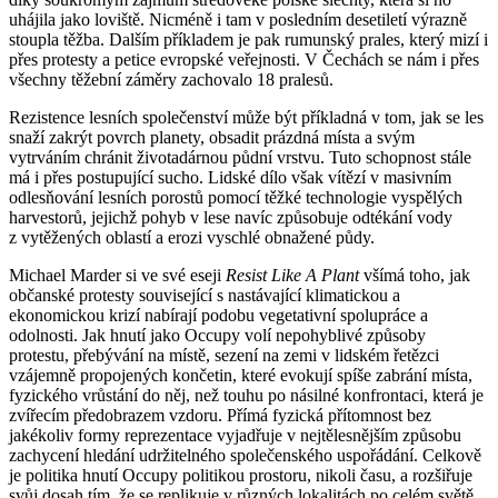
uhájila jako loviště. Nicméně i tam v posledním desetiletí výrazně
stoupla těžba. Dalším příkladem je pak rumunský prales, který mizí i
přes protesty a petice evropské veřejnosti. V Čechách se nám i přes
všechny těžební záměry zachovalo 18 pralesů.
Rezistence lesních společenství může být příkladná v tom, jak se les
snaží zakrýt povrch planety, obsadit prázdná místa a svým
vytrváním chránit životadárnou půdní vrstvu. Tuto schopnost stále
má i přes postupující sucho. Lidské dílo však vítězí v masivním
odlesňování lesních porostů pomocí těžké technologie vyspělých
harvestorů, jejichž pohyb v lese navíc způsobuje odtékání vody
z vytěžených oblastí a erozi vyschlé obnažené půdy.
Michael Marder si ve své eseji
Resist Like A Plant
všímá toho, jak
občanské protesty související s nastávající klimatickou a
ekonomickou krizí nabírají podobu vegetativní spolupráce a
odolnosti. Jak hnutí jako Occupy volí nepohyblivé způsoby
protestu, přebývání na místě, sezení na zemi v lidském řetězci
vzájemně propojených končetin, které evokují spíše zabrání místa,
fyzického vrůstání do něj, než touhu po násilné konfrontaci, která je
zvířecím předobrazem vzdoru. Přímá fyzická přítomnost bez
jakékoliv formy reprezentace vyjadřuje v nejtělesnějším způsobu
zachycení hledání udržitelného společenského uspořádání. Celkově
je politika hnutí Occupy politikou prostoru, nikoli času, a rozšiřuje
svůj dosah tím, že se replikuje v různých lokalitách po celém světě.