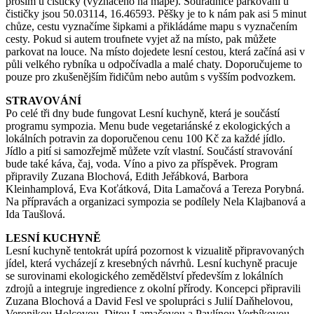
prosím u čističky (vyznačeno na mapě). Souřadnice parkování u
čističky jsou 50.03114, 16.46593. Pěšky je to k nám pak asi 5 minut
chůze, cestu vyznačíme šipkami a přikládáme mapu s vyznačením
cesty. Pokud si autem troufnete vyjet až na místo, pak můžete
parkovat na louce. Na místo dojedete lesní cestou, která začíná asi v
půli velkého rybníka u odpočívadla a malé chaty. Doporučujeme to
pouze pro zkušenějším řidičům nebo autům s vyšším podvozkem.
STRAVOVÁNÍ
Po celé tři dny bude fungovat Lesní kuchyně, která je součástí
programu sympozia. Menu bude vegetariánské z ekologických a
lokálních potravin za doporučenou cenu 100 Kč za každé jídlo.
Jídlo a pití si samozřejmě můžete vzít vlastní. Součástí stravování
bude také káva, čaj, voda. Víno a pivo za příspěvek. Program
připravily Zuzana Blochová, Edith Jeřábková, Barbora
Kleinhamplová, Eva Koťátková, Dita Lamačová a Tereza Porybná.
Na přípravách a organizaci sympozia se podílely Nela Klajbanová a
Ida Taušlová.
LESNÍ KUCHYNĚ
Lesní kuchyně tentokrát upírá pozornost k vizualitě připravovaných
jídel, která vycházejí z kresebných návrhů. Lesní kuchyně pracuje
se surovinami ekologického zemědělství především z lokálních
zdrojů a integruje ingredience z okolní přírody. Koncepci připravili
Zuzana Blochová a David Fesl ve spolupráci s Julií Daňhelovou,
Veronikou Holcovou, Ditou Lamačovou a Pavlínou Verbíkovou.