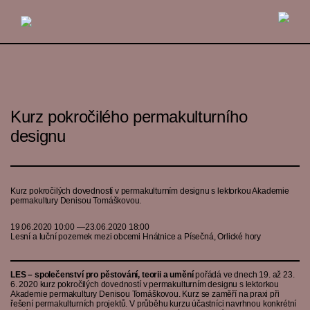
Kurz pokročilého permakulturního
designu
Kurz pokročilých dovedností v permakulturním designu s lektorkou Akademie
permakultury Denisou Tomáškovou.
19.06.2020 10:00 —23.06.2020 18:00
Lesní a luční pozemek mezi obcemi Hnátnice a Písečná, Orlické hory
LES – společenství pro pěstování, teorii a umění
pořádá ve dnech 19. až 23.
6. 2020 kurz pokročilých dovedností v permakulturním designu s lektorkou
Akademie permakultury Denisou Tomáškovou. Kurz se zaměří na praxi při
řešení permakulturních projektů. V průběhu kurzu účastníci navrhnou konkrétní