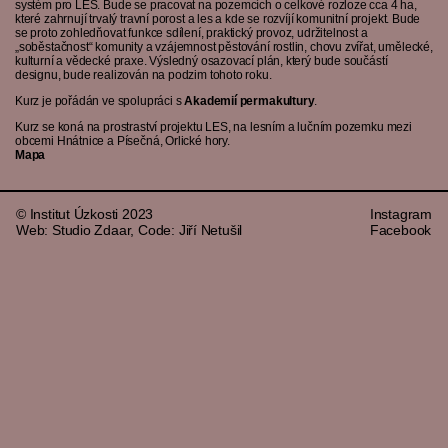
systém pro LES. Bude se pracovat na pozemcích o celkové rozloze cca 4 ha,
které zahrnují trvalý travní porost a les a kde se rozvíjí komunitní projekt. Bude
se proto zohledňovat funkce sdílení, praktický provoz, udržitelnost a
„soběstačnost“ komunity a vzájemnost pěstování rostlin, chovu zvířat, umělecké,
kulturní a vědecké praxe. Výsledný osazovací plán, který bude součástí
designu, bude realizován na podzim tohoto roku.
Kurz je pořádán ve spolupráci s
Akademií permakultury
.
Kurz se koná na prostraství projektu LES, na lesním a lučním pozemku mezi
obcemi Hnátnice a Písečná, Orlické hory.
Mapa
© Institut Úzkosti 2023
Instagram
Web: Studio Zdaar, Code: Jiří Netušil
Facebook