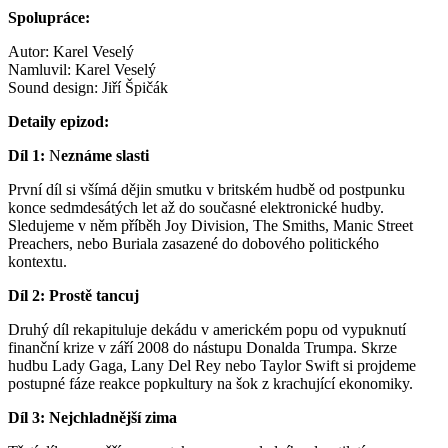
Spolupráce:
Autor: Karel Veselý
Namluvil: Karel Veselý
Sound design: Jiří Špičák
Detaily epizod:
Díl 1:
N
eznáme slasti
První díl si všímá dějin smutku v britském hudbě od postpunku
konce sedmdesátých let až do současné elektronické hudby.
Sledujeme v něm příběh Joy Division, The Smiths, Manic Street
Preachers, nebo Buriala zasazené do dobového politického
kontextu.
Díl 2: Prostě tancuj
Druhý díl rekapituluje dekádu v americkém popu od vypuknutí
finanční krize v září 2008 do nástupu Donalda Trumpa. Skrze
hudbu Lady Gaga, Lany Del Rey nebo Taylor Swift si projdeme
postupné fáze reakce popkultury na šok z krachující ekonomiky.
Díl 3: Nejchladnější zima