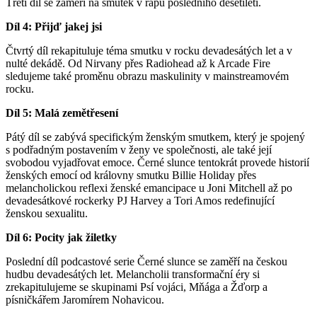
Třetí díl se zaměří na smutek v rapu posledního desetiletí.
Díl 4: Přijď jakej jsi
Čtvrtý díl rekapituluje téma smutku v rocku devadesátých let a v
nulté dekádě. Od Nirvany přes Radiohead až k Arcade Fire
sledujeme také proměnu obrazu maskulinity v mainstreamovém
rocku.
Díl 5: Malá zemětřesení
Pátý díl se zabývá specifickým ženským smutkem, který je spojený
s podřadným postavením v ženy ve společnosti, ale také její
svobodou vyjadřovat emoce. Černé slunce tentokrát provede historií
ženských emocí od královny smutku Billie Holiday přes
melancholickou reflexi ženské emancipace u Joni Mitchell až po
devadesátkové rockerky PJ Harvey a Tori Amos redefinující
ženskou sexualitu.
Díl 6: Pocity jak žiletky
Poslední díl podcastové serie Černé slunce se zaměří na českou
hudbu devadesátých let. Melancholii transformační éry si
zrekapitulujeme se skupinami Psí vojáci, Mňága a Žďorp a
písničkářem Jaromírem Nohavicou.