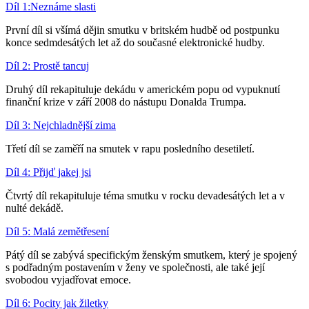
Díl 1:Neznáme slasti
První díl si všímá dějin smutku v britském hudbě od postpunku
konce sedmdesátých let až do současné elektronické hudby.
Díl 2: Prostě tancuj
Druhý díl rekapituluje dekádu v americkém popu od vypuknutí
finanční krize v září 2008 do nástupu Donalda Trumpa.
Díl 3: Nejchladnější zima
Třetí díl se zaměří na smutek v rapu posledního desetiletí.
Díl 4: Přijď jakej jsi
Čtvrtý díl rekapituluje téma smutku v rocku devadesátých let a v
nulté dekádě.
Díl 5: Malá zemětřesení
Pátý díl se zabývá specifickým ženským smutkem, který je spojený
s podřadným postavením v ženy ve společnosti, ale také její
svobodou vyjadřovat emoce.
Díl 6: Pocity jak žiletky