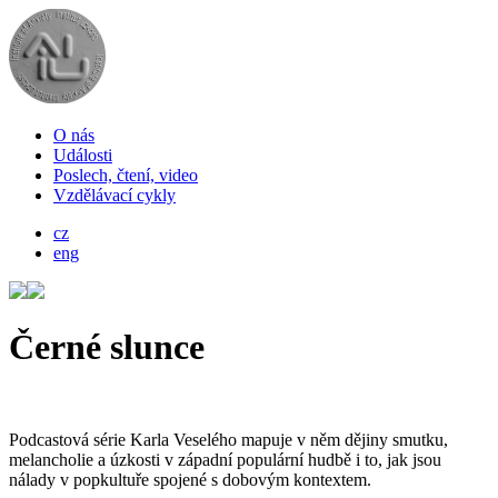
O nás
Události
Poslech, čtení, video
Vzdělávací cykly
cz
eng
Černé slunce
Podcastová série Karla Veselého mapuje v něm dějiny smutku,
melancholie a úzkosti v západní populární hudbě i to, jak jsou
nálady v popkultuře spojené s dobovým kontextem.